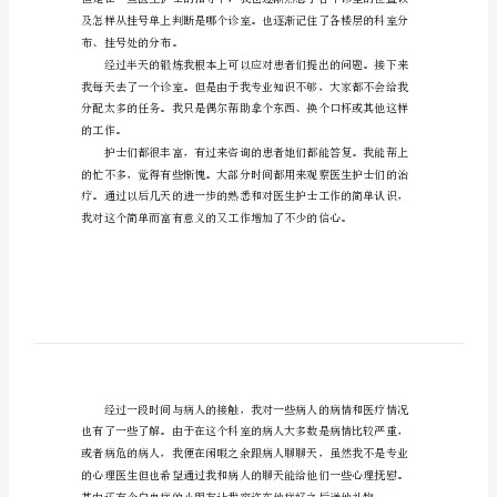
文
最
新
的
医
院
社
会
韧性，
实
践
报
告
布、挂号处的分布。