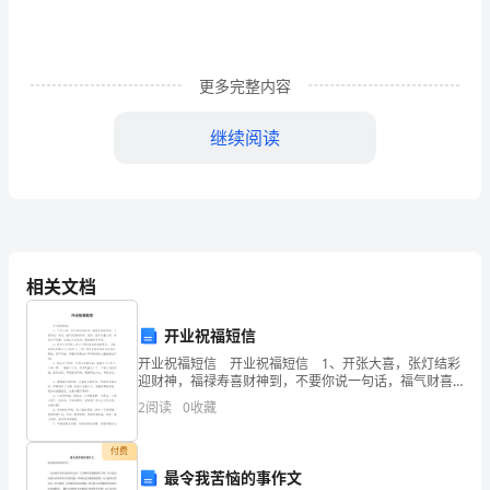
我
的
更多完整内容
第
一
继续阅读
次
社
会
实
相关文档
践，
开业祝福短信
虽
开业祝福短信 开业祝福短信 1、开张大喜，张灯结彩
迎财神，福禄寿喜财神到，不要你说一句话，福气财喜
然
到你家。愿你，张开财富大网，网进天下财富，生意红
2
阅读
0
收藏
火发发发，数钱数到乐开花。 2、贵店今日开张
没
付费
有
最令我苦恼的事作文