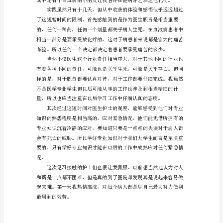
范
文
暑
的工作。
假
期
间
在
医
院
完
成
了