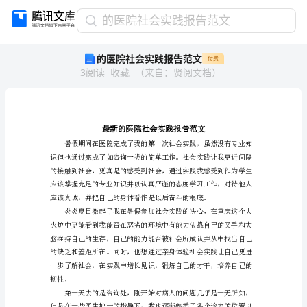
的
的医院社会实践报告范文
医
的医院社会实践报告范文
付费
院
3
阅读
收藏
（
来自
：
贤阅文档
）
社
会
实
践
报
告
范