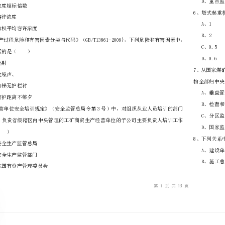
………
不
………………
…….
准
………………
答
…….
卫生标准限值由（）确定。
题
……………
A、超时间接触容许浓度
B、粉尘浓度超标倍数
C、最高容许浓度
D、时间加权平均容许浓度
属于环境因素的是（）
A、激光辐射
B、机械性噪声、
C、室内阶梯无护栏衬
D、安全防护距离不够夕