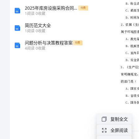
生
2025年库房设施采购合同范本
付费
1
阅读
0
收藏
产
简历范文大全
1
阅读
0
收藏
管
问题分析与决策教程答案
付费
4
阅读
0
收藏
理
知
识》
每
周
复制全文
一
全屏阅读
练