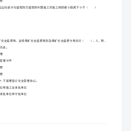
一、单选题（本大题共70小题，每题1分，共70分）
A、定期监察
1、依据《工作场所有害因素接触限值第一部分：化学有害因素》（GBZ2.1—2007）生产粉尘的
B、专项监察
C、日常监察
D、重点监察
A、1
B、2
2、依据《生产过程危险和有害因素分类与代码》（GB/T13861-2009}，下列危险和有害因素中，
C、0.5
D、0.6
物全部归中央负责。
A、垂直管理
B、检查和管理分开