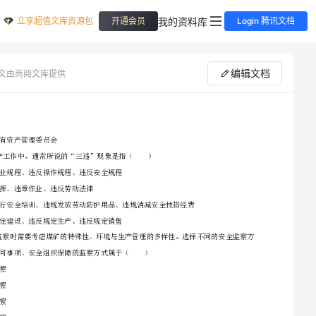
立享超值文库资源包
我的资料库
开通会员
Login 腾讯文档
编辑文档
文由尚阅文库提供
D、省级国有资产管理委员会
2024安全工程师考试《安全生产管理知识》每周一练试题C卷
2、请首先按要求在试卷的指定位置填写您的姓名、准考证号等信息。
3、请仔细阅读各种题目的回答要求，在密封线内答题，否则不予评分。