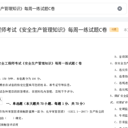
工程师考试《安全生产管理知识》每周一练试题C卷
本
付费
省
（市区）
姓名
准考证号
………
密
……….………
…
考试须知：
封
………………
1、考试时间：150分钟，本卷满分为100分。
…
线
………………
…
内
……..………