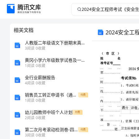
2024
安
相关文档
2024安全
全
人教版二年级语文下册期末真题考试卷
工
3
阅读
0
收藏
程
黄冈小学六年级数学试卷及一套答案
1
阅读
0
收藏
师
全行业薪酬报告
4
阅读
0
收藏
考
销售员工转正申请书（通用多篇）
付费
1
阅读
0
收藏
试
幼儿园教师中班个人计划
付费
《安
2
阅读
0
收藏
第二次月考滚动检测卷-四川广安友谊中学数学八年级下册三角形难点解析试卷（解析版）
付费
全
3
阅读
0
收藏