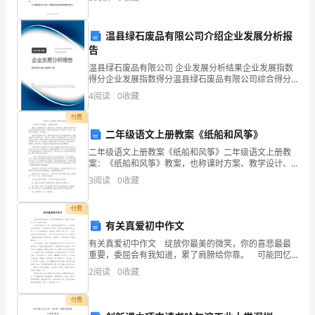
20XX
并提出如下承诺：一、关于安全生产1.树立安全第一意
识，确
2
年
温县绿石废品有限公司介绍企业发展分析报
告
级
温县绿石废品有限公司 企业发展分析结果企业发展指数
历
得分企业发展指数得分温县绿石废品有限公司综合得分
说明：企业发展指数根据企业规模、企业创新、企业风
4
阅读
0
收藏
史
险、企业活力四个维度对企业发展情况进行评价。该企
业的
付费
德
二年级语文上册教案《纸船和风筝》
育
二年级语文上册教案《纸船和风筝》二年级语文上册教
案：《纸船和风筝》教案，也称课时方案、教学设计、
教
导学案等。是教师以课时为单位设计的具体教学方案。
3
阅读
0
收藏
下面是为您收集的二年级语文上册关于《纸船和风筝教
育
案，欢送
付费
的
有关真爱初中作文
有关真爱初中作文 绽放你最美的微笑，你的喜悲最最
渗
重要，委屈会有我知道，累了肩膀给你靠。 可能回忆
掉进了大海，可能有些往事回不来，以为得到时间的青
透
2
阅读
0
收藏
睐，以为旅途没有了意外，却还是不经意在某个时段，
不
新
付费