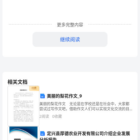
跟
大
更多完整内容
家
继续阅读
分
享，
希
望
享，希望大家能有所收获。
相关文档
大
付费
20XX
篇一：年级历史德育渗透
家
美丽的梨花作文_9
美丽的梨花作文 无论是在学校还是在社会中，大家都
20XX
年级历史德育教育的
能
尝试过写作文吧，借助作文人们可以实现文化交流的目
的。为了让您在写作文时更加简单方便，下面是小编精
2
阅读
0
收藏
有
心整理的美丽的梨花作文，欢迎大家分享。美丽的梨花
作
所
定兴县厚德农业开发有限公司介绍企业发展
分析报告