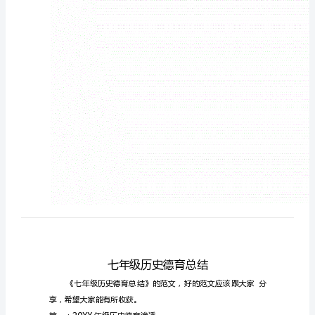
年
级
历
史
德
育
总
结
《七
年
级
历
史