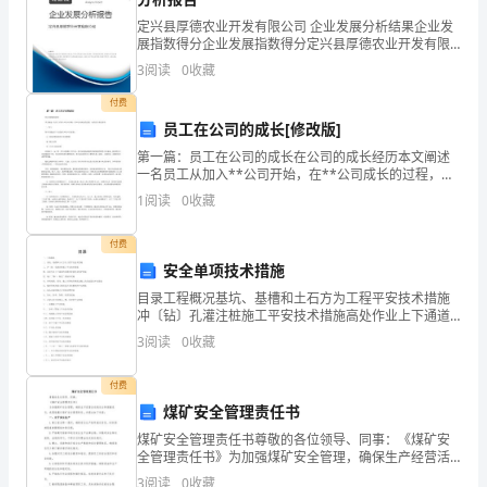
收
学生产生潜移默化的教育作用。
定兴县厚德农业开发有限公司 企业发展分析结果企业发
获。
展指数得分企业发展指数得分定兴县厚德农业开发有限
公司综合得分说明：企业发展指数根据企业规模、企业
1
3
阅读
0
收藏
篇
创新、企业风险、企业活力四个维度对企业发展情况进
行评
付费
一：
员工在公司的成长[修改版]
20XX
第一篇：员工在公司的成长在公司的成长经历本文阐述
一名员工从加入**公司开始，在**公司成长的过程，旨
年
在给予各位指导：一、加入你可以通过以下方式加入**
1
阅读
0
收藏
公司大家庭：（1）网络应聘或看到门店招聘牌（2）熟
级
付费
历
安全单项技术措施
目录工程概况基坑、基槽和土石方为工程平安技术措施
史
冲〔钻〕孔灌注桩施工平安技术措施高处作业上下通道
的设置和穿插作业防护措施施工“洞口、临边〞的防护措
德
3
阅读
0
收藏
施外用电梯，塔吊、施工升降机等垂直运输工具的设置
及平安
育
“”
付费
煤矿安全管理责任书
渗
煤矿安全管理责任书尊敬的各位领导、同事：《煤矿安
透
全管理责任书》为加强煤矿安全管理，确保生产经营活
动的安全和健康进行，我愿意履行煤矿安全管理责任，
3
阅读
0
收藏