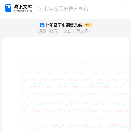
七
七年级历史德育总结
年
七年级历史德育总结
付费
级
3
阅读
收藏
（
来自
：
万文网
）
历
史
德
育
总
结
七