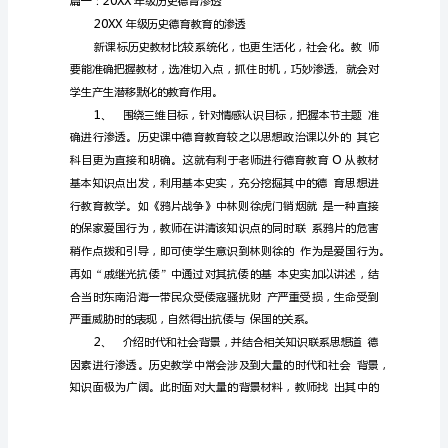
德
育
总
结》
的
范
文，
好
的
范
文
应
该