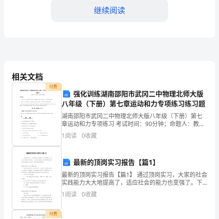
项
继续阅读
目
是
一
个
相关文档
付费
旨
强化训练湖南邵阳市武冈二中物理北师大版
八年级（下册）第七章运动和力专项练习练习题
在
湖南邵阳市武冈二中物理北师大版八年级（下册）第七
量和服务质量。
促
章运动和力专项练习 考试时间：90分钟；命题人：教研
组考生注意：1、本卷分第I卷（选择题）和第Ⅱ卷（非选
1
阅读
0
收藏
择题）两部分，满分100分，考试时间90分钟2、
进
5.推动经济发展
货
最新的顶岗实习报告【篇1】
最新的顶岗实习报告【篇1】 通过顶岗实习，大家的社会
物
实践能力大大地提高了，适应社会的能力也变强了。下
面是小编给大家带来的最新的顶岗实习报告范文10篇，
流
1
阅读
0
收藏
欢迎大家阅读转发!最新的顶岗实习报告【篇
通
付费