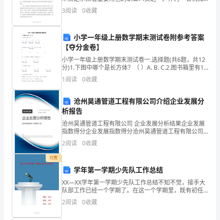
技术员，他们必须清楚并严格执行安全生产责任制。安
3
阅读
0
收藏
目
全生产责任制是指企业将安全生产责任分解到各个岗
位，明确每
标
小学一年级上册数学期末测试卷附参考答案
是
【夺分金卷】
小学一年级上册数学期末测试卷一.选择题(共6题，共12
建
分)1.下图中哪个是长方体？（ ）A. B. C.2.图书箱里有10
本，借去7本，还剩（ ）本。 A
1
阅读
0
收藏
设
一
沧州昊通管道工程有限公司介绍企业发展分
析报告
个
沧州昊通管道工程有限公司 企业发展分析结果企业发展
现
指数得分企业发展指数得分沧州昊通管道工程有限公司
综合得分说明：企业发展指数根据企业规模、企业创
2
阅读
0
收藏
新、企业风险、企业活力四个维度对企业发展情况进行
代
评价。
付费
化
学年第一学期少先队工作总结
XX—XX学年第一学期少先队工作总结不知不觉，接手大
的
队部工作已经一个学期了。在这一个学期里，既有初任
时新奇和欣喜，又有工作时的苦涩；既有活动成功时的
港
2
阅读
0
收藏
喜悦，也有不被理解的辛酸。五味具杂的工作经历让我
一下