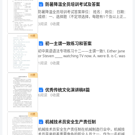
防暑降温全员培训考试及答案
和
机遇和动力。
防暑降温全员培训考试答案单位： 姓名： 岗位： 日期：
贸
成绩：一、选择题（不定项选择，每题有1个及以上正确
答案。20分，共5题, 每题4分）1、中暑的主要致病原因
三、问题和挑战
3
阅读
0
收藏
易
有（ABCDA、环境温度过高，湿度过大
发
付费
初一主谓一致练习和答案
括以下几个方面：
展
初中英语语法专项练习十二——主谓一致1. Either Jane
or Steven _____ watching TV now. A. were B. is C. was
的
1.建设周期的延长
1
阅读
0
收藏
重
付费
要
工
优秀传统文化演讲稿8篇
6
阅读
0
收藏
程。
施，确保项目的顺利进行。
项
付费
2.人员流动和培训
目
机械技术员安全生产责任制
机械技术员安全生产责任制在机械制造行业中，机械技
的
术员是承担着重要角色的职业人员之一。作为一名机械