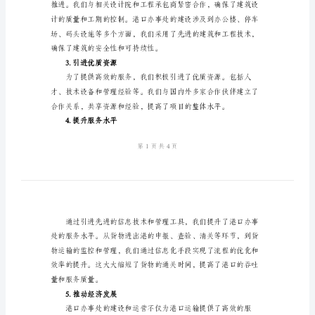
结
2024
年
二、项目进展和成果
港
1.前期准备工作
口
办
事
处
调。
项
2.建设港口办事处
目
总
结