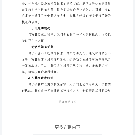
一、
项
目
确保了建筑的安全性和可持续性。
背
3.引进优质资源
景
和
目
标
4.提升服务水平
港
口
办
事
更多完整内容
处