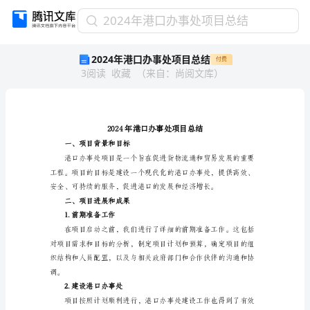
2024
2024年港口办事处项目总结
年
2024年港口办事处项目总结
付费
港
3
阅读
收藏
（
来自
：
尚阅文库
）
口
办
事
处
项
目
一、项目背景和目标
总