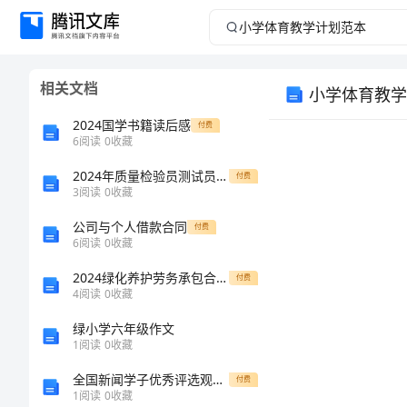
小
学
相关文档
小学体育教学
体
2024国学书籍读后感
付费
育
6
阅读
0
收藏
2024年质量检验员测试员求职简历（优质篇）
教
付费
3
阅读
0
收藏
学
公司与个人借款合同
付费
6
阅读
0
收藏
计
2024绿化养护劳务承包合同范本
付费
4
阅读
0
收藏
划
绿小学六年级作文
范
1
阅读
0
收藏
一
全国新闻学子优秀评选观点摘编
付费
本
1
阅读
0
收藏