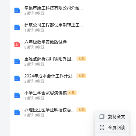
小
辛集市康庄科技有限公司介绍企业发展分析报告
2
阅读
0
收藏
学
建筑公司工程部试用期转正工作的思考与反思
体
二
1
阅读
0
收藏
育
六年级数学安徽版试卷
8
阅读
0
收藏
教
重难点解析四川德阳外国语学校数学人教版七年级下册数据的收集、整理与描述达标测试练习题
付费
学
2
阅读
0
收藏
方
三
2024年成本会计工作计划范本（四篇）
付费
案
2
阅读
0
收藏
范
小学生学会宽容演讲稿
付费
1
阅读
0
收藏
本
办理出生医学证明授权委托书【精编】
付费
【
4
阅读
0
收藏
复制全文
-
全屏阅读