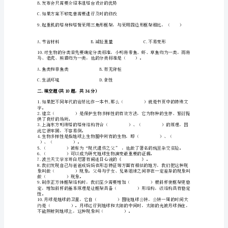
品
答
着。
案
5.下列活动没有新物质产生的是（）。
教
A.纸燃烧B.铁熔化
科
版
C.蜡烛点燃D.鸡蛋放入醋中
小
学
六
年
（）。
级
下