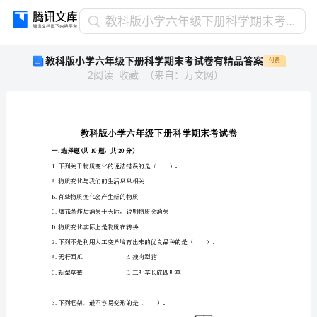
教
教科版小学六年级下册科学期末考试卷有精品答案
科
教科版小学六年级下册科学期末考试卷有精品答案
付费
版
2
阅读
收藏
（
来自
：
万文网
）
小
学
六
年
级
下
一.选择题(共10题，共20分)
册