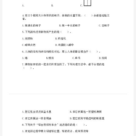
A.物质变化与我们的生活息息相关
科
B.有些物质变化会产生新的物质
学
C.烟花爆炸后消失于天际，说明物质会消失
期
D.物质变化实际上是物质在转换
末
考
A.无籽西瓜B.瘦肉型猪
试
卷
3.下列框架，最不容易变形的是（）。
有
精