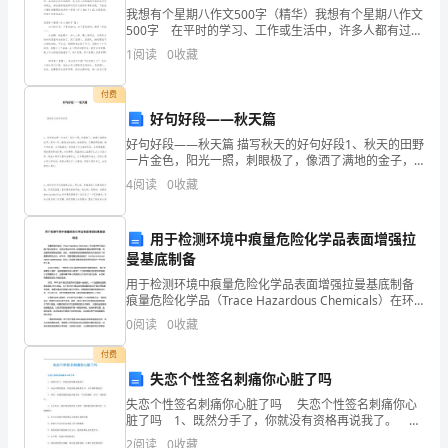
10
我想有个星期八作文500字（精华）我想有个星期八作文
500字 在平时的学习、工作或生活中，许多人都有过写
题，
作文的经历，对作文都不陌生吧，作文是从内部言语向
1
阅读
0
收藏
外部言语的过渡，即从经过压缩的简要的、自己
共
付费
20
A.鱼类和非鱼类B.有无脊柱
好句好段——秋天篇
分)1.
C.生活环境D.食性
好句好段——秋天篇 描写秋天的好句好段1、秋天的田野
一片金色，阳光一照，刺眼极了，像洒了满地的金子，
下
秋风一吹，像海上的波浪。细细看来，谷穗密而饱满，
二.填空题(共10题，共34分)
4
阅读
0
收藏
像串串铃铛，它们低着头，好象犯了什么
列
用于检测环境中痕量危险化学品表面增强拉
关
字。
曼基底制备
于
供了良好的场所。
用于检测环境中痕量危险化学品表面增强拉曼基底制备
痕量危险化学品（Trace Hazardous Chemicals）在环
物
境中的污染问题日益引起关注。这些化学品不仅对人类
0
阅读
0
收藏
此它很牢固，不容易倒。
健康和环境造成潜在危害，而且通常
质
付费
）、（）。
失恋个性签名刺痛你心脏了吗
变
失恋个性签名刺痛你心脏了吗 失恋个性签名刺痛你心
化
脏了吗 1、既然分手了，你就没有资格再说我了。
2、永远不要说再见，因为再见意味着分开，分开意味着
2
阅读
0
收藏