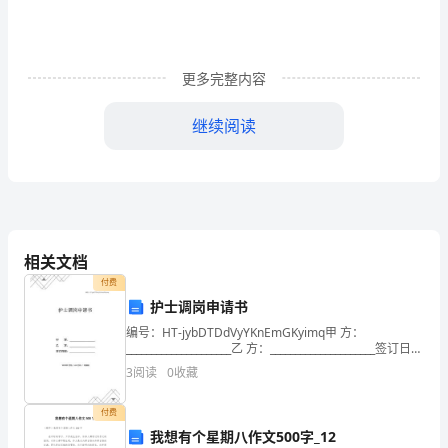
册
科
学
更多完整内容
期
继续阅读
末
考
试
卷
相关文档
一.
付费
护士调岗申请书
选
B.发布会只需要介绍本组塔台设计的优势
编号：HT-jybDTDdVyYKnEmGKyimq甲 方：
择
_____________________乙 方：_____________________签订日
C.如果方案不够完善需要进行及时的修改
期：_____________
3
阅读
0
收藏
题
(共
付费
我想有个星期八作文500字_12