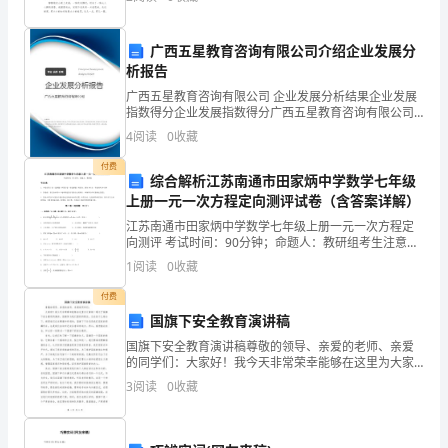
人
集在一块。那么你知道一篇好的作文该怎么写吗？
人事助理岗位职责7
力
广西五星教育咨询有限公司介绍企业发展分
基
析报告
广西五星教育咨询有限公司 企业发展分析结果企业发展
础
指数得分企业发展指数得分广西五星教育咨询有限公司
综合得分说明：企业发展指数根据企业规模、企业创
4
阅读
0
收藏
性
新、企业风险、企业活力四个维度对企业发展情况进行
评价。
付费
工
综合解析江苏南通市田家炳中学数学七年级
上册一元一次方程定向测评试卷（含答案详解）
作.
江苏南通市田家炳中学数学七年级上册一元一次方程定
向测评 考试时间：90分钟；命题人：教研组考生注意：
协
1、本卷分第I卷（选择题）和第Ⅱ卷（非选择题）两部
1
阅读
0
收藏
分，满分100分，考试时间90分钟2、答卷前，考生
助
付费
上
国旗下安全教育演讲稿
国旗下安全教育演讲稿尊敬的领导、亲爱的老师、亲爱
级
的同学们：大家好！我今天非常荣幸能够在这里为大家
做一场关于国旗下安全教育的演讲。国旗作为我们国家
领
3
阅读
0
收藏
的象征，无论在什么场合下，都是我们应该尊重和珍视
的。国旗
导