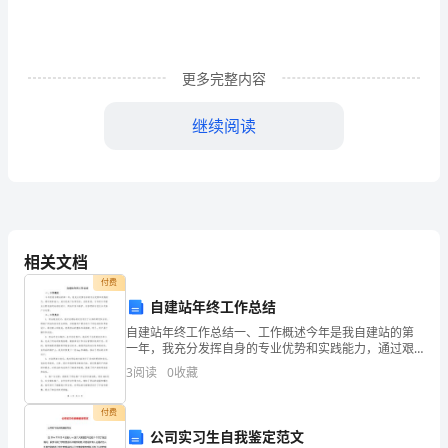
负
责
更多完整内容
网
继续阅读
站
的
1、负责单位员工社保公积金参、停保办理;
刷
2、负责员工入离职办理、合同新签续签等;
新，
3、学校教务相关工作;
相关文档
简
付费
历
人事助理岗位职责5
自建站年终工作总结
自建站年终工作总结一、工作概述今年是我自建站的第
的
一年，我充分发挥自身的专业优势和实践能力，通过艰
苦奋斗，成功完成了各项任务。总的来说，今年的工作
筛
3
阅读
0
收藏
重点主要包括网站规划设计、网站开发与维护、内容更
新与优化
2.负责招聘需求汇总与提报;
选，
付费
公司实习生自我鉴定范文
为
3.协助档案整理的工作;