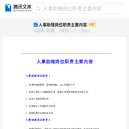
人
人事助理岗位职责主要内容
事
人事助理岗位职责主要内容
付费
助
3
阅读
收藏
（
来自
：
三一办公
）
理
岗
位
职
责
主
要