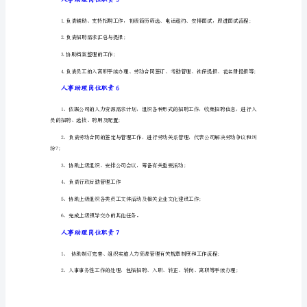
内
容
5、帮助离职的员工做离职手续;
人事助理岗位职责3
人
事
1、直間接人员面试安排、人事系统信息维护
助
2、微信公众号招聘信息维护
理
3、人才市场招聘安排及管理
岗
位
4、上级主管交办其它事项
职
人事助理岗位职责4
责
1
1、