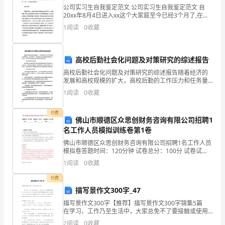
公司实习生自我鉴定范文 公司实习生自我鉴定范文 自
公
20xx年8月4日进入xx这个大家庭至今已经3个月了,在这
期间，我学习到了学校里面所不能学到的,不管是在做人
1
阅读
0
收藏
司
还是在为人处事方面都有
人事助理岗位职责6
选
高校后勤社会化问题及对策研究的综述报告
拔
高校后勤社会化问题及对策研究的综述报告随着经济的
发展和高校规模的扩大，高校后勤的工作压力和任务量
人
员的招聘、选拔、聘用及配置;
也在逐渐增加。在这种情况下，高校后勤社会化的问题
1
阅读
0
收藏
越来越受到人们的关注。本文将对高校后勤社会化问题
才;
及对策进
付费
2、
佛山市顺德区众思创财务咨询有限公司招聘1
纷?;
名工作人员模拟训练卷第1卷
协
佛山市顺德区众思创财务咨询有限公司招聘1名工作人员
模拟卷答题时间：120分钟 试卷总分：100分 试卷试
助
题：共200题姓名：_______________ 学号：___________
1
阅读
0
收藏
4、负责行政后勤管理工作
公
付费
司
描写景作文300字_47
描写景作文300字【推荐】描写景作文300字锦集5篇
其
在学习、工作乃至生活中，大家总免不了要接触或使用
6、完成上级领导交办的其他任务。
作文吧，通过作文可以把我们那些零零散散的思想，聚
2
阅读
0
收藏