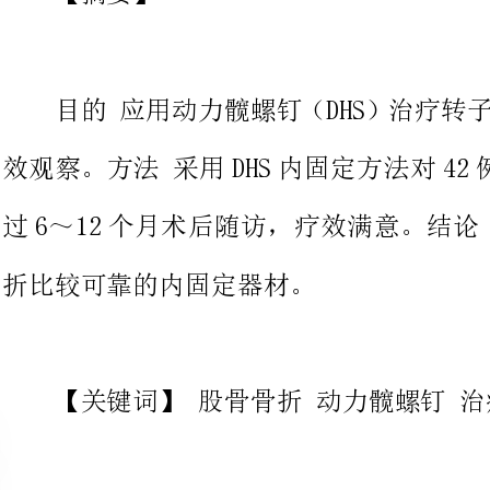
效观察。方法采用DHS内固定方
过6～12个月术后随访，疗效满意
折比较可靠的内固定器材。
【关键词】股骨骨折动力髋螺钉治疗
股骨转子间骨折是中老年人常见
牵引保守治疗及手术切开复位内固
症较多，死亡率较高。随着内固定
治疗中老年人转子间骨折越来越趋
2005年10月我院采用闭合复位动