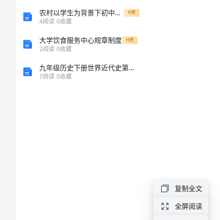
中
农村以学生为背景下初中数学分层教学研究
付费
4
阅读
0
收藏
老
大学饮食服务中心规章制度
付费
2
阅读
0
收藏
年
九年级历史下册世界近代史第五、六学习主题复习测试题A、B卷无答案川教版
7
阅读
0
收藏
股
骨
转
子
间
复制全文
骨
全屏阅读