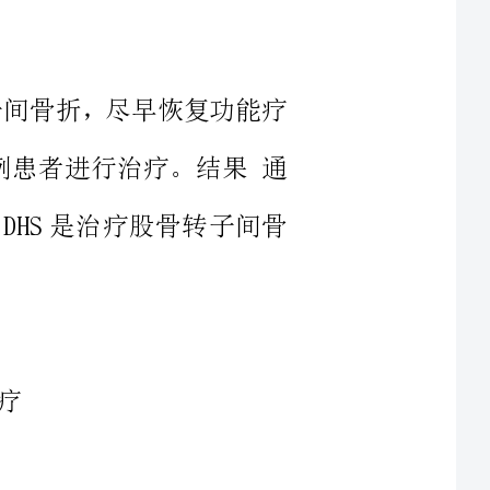
法对42例患者进行治疗。结果通
。结论DHS是治疗股骨转子间骨
的一种损伤，治疗方法多样，有
定等。保守治疗需长期卧床，并发
物与治疗方法的不断改进，近年来
向于手术治疗。2001年8月～
力髋螺钉（DHS）内固定治疗中老