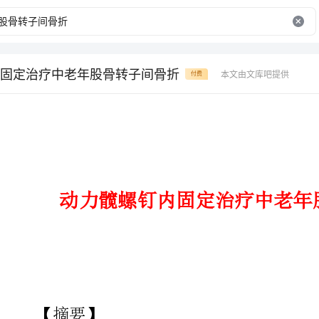
固定治疗中老年股骨转子间骨折
本文由文库吧提供
付费
动力髋螺钉内固定治疗中老年股骨转子间骨折
【摘要】
目的应用动力髋螺钉（DHS）治