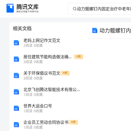
动
力
相关文档
动力髋螺钉内
髋
老妈上网记作文范文
螺
2
阅读
0
收藏
居住建筑节能构造做法确认表
钉
付费
3
阅读
0
收藏
内
关于环保倡议书范文
付费
3
阅读
0
收藏
固
北京飞创腾达智能技术有限公司介绍企业发展分析报告
1
阅读
0
收藏
定
世界大运会口号
治
1
阅读
0
收藏
企业员工劳动合同协议书
付费
疗
1
阅读
0
收藏