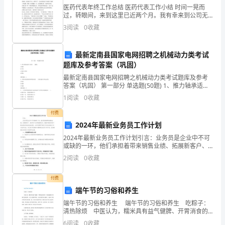
在
医药代表年终工作总结 医药代表工作小结 时间一晃而
京
过，转眼间，来到这里已近两个月。我有幸来到公司无
锡办事处工作，在这短暂的两个月中，在公司领导的亲
3
阅读
0
收藏
切关心和指导下，在同事们的热情帮助下我很快的熟悉
举
了工作
行
最新定南县国家电网招聘之机械动力类考试
题库及参考答案（巩固）
新
最新定南县国家电网招聘之机械动力类考试题库及参考
党
答案（巩固） 第一部分 单选题(50题) 1、推力轴承适用
于承受( )载荷。A.轴向B.径向C.轴向与径向D.横向【答
1
阅读
0
收藏
案】：A2、带传动是借助
员
付费
代
2024年最新业务员工作计划
表
2024年最新业务员工作计划引言：业务员是企业中不可
或缺的一环，他们承担着带来销售业绩、拓展新客户、
维护客户关系等重要任务。随着市场竞争的不断加剧和
入
2
阅读
0
收藏
科技的快速发展，业务员需要不断学习和适应新的工作
方式
党
付费
端午节的习俗和养生
宣
端午节的习俗和养生 端午节的习俗和养生 吃粽子：
誓
清热除烦 中医认为，糯米具有益气健脾、开胃消食的
作用。用来包裹粽子的粽叶更有讲究，北方大都用芦苇
6
阅读
0
收藏