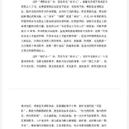
动
思
想
心
得
新
党
员
新的长征路上行稳致远。
代
表
入