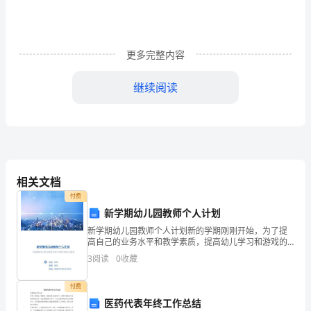
党
中
更多完整内容
央
继续阅读
安
排，
中
共
相关文档
中
付费
央
新学期幼儿园教师个人计划
新学期幼儿园教师个人计划新的学期刚刚开始，为了提
组
高自己的业务水平和教学素质，提高幼儿学习和游戏的
积极性，做到一切以幼儿为主，具体计划工作主要有以
织
3
阅读
0
收藏
下几点：一、思想方面严格要求自己，要遵守园里的规
章制度，
部
付费
医药代表年终工作总结