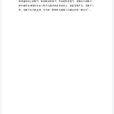
党
宣
誓
活
动
思
想
大复兴中国梦的信心。
心
得
近
日，
根
据