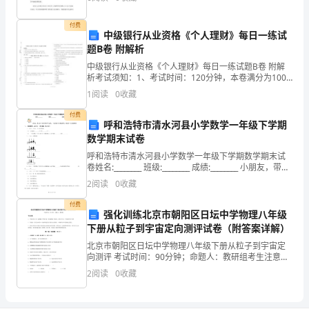
活
叶，南方多用竹叶或荷叶，这些叶子都有很好的药用功
动。
付费
中级银行从业资格《个人理财》每日一练试
题B卷 附解析
“组
中级银行从业资格《个人理财》每日一练试题B卷 附解
织
析考试须知：1、考试时间：120分钟，本卷满分为100
分。 2、请首先按要求在试卷的指定位置填写您的姓名、
1
阅读
0
收藏
上
准考证号等信息。 3、请仔细阅读各种题目的回
付费
入
呼和浩特市清水河县小学数学一年级下学期
数学期末试卷
党
呼和浩特市清水河县小学数学一年级下学期数学期末试
卷姓名:________ 班级:________ 成绩:________ 小朋友，带上
一
你一段时间的学习成果，一起
2
阅读
0
收藏
阵
付费
强化训练北京市朝阳区日坛中学物理八年级
子、
下册从粒子到宇宙定向测评试卷（附答案详解）
思
北京市朝阳区日坛中学物理八年级下册从粒子到宇宙定
向测评 考试时间：90分钟；命题人：教研组考生注意：
想
1、本卷分第I卷（选择题）和第Ⅱ卷（非选择题）两部
2
阅读
0
收藏
分，满分100分，考试时间90分钟2、答卷前，考生
上