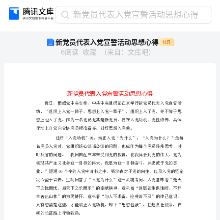
新
新党员代表入党宣誓活动思想心得
党
新党员代表入党宣誓活动思想心得
付费
员
6
阅读
收藏
（
来自
：
文库吧
）
代
表
入
党
宣
誓
活