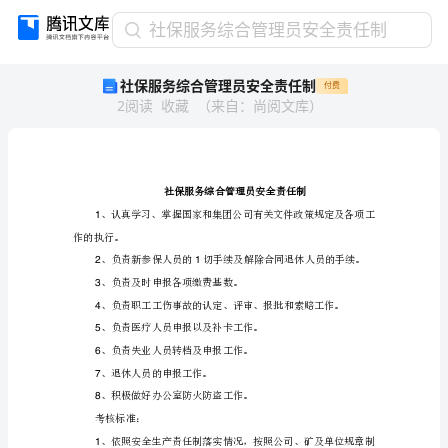
社
社保服务综合管理员安全责任制
保
社保服务综合管理员安全责任制
付费
服
2
阅读
收藏
（
来自
：
尚阅文库
）
务
综
合
管
理
员
1
安
作的执行。