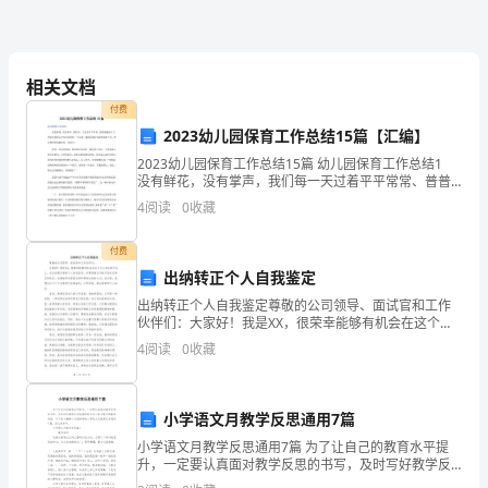
理
员
安
相关文档
3
付费
全
2023幼儿园保育工作总结15篇【汇编】
责
2023幼儿园保育工作总结15篇 幼儿园保育工作总结1
没有鲜花，没有掌声，我们每一天过着平平常常、普普
任
通通的日子，然而在我的心里仅有这样的一个追求，那
4
阅读
0
收藏
就是做好自我的本职工作，把自我的爱奉献给每一位
4
制
付费
按照相关制度给予处分。
1、
出纳转正个人自我鉴定
出纳转正个人自我鉴定尊敬的公司领导、面试官和工作
认
伙伴们：大家好！我是XX，很荣幸能够有机会在这个令
人向往的平台上，向大家展示我的个人自我鉴定。非常
真
4
阅读
0
收藏
感谢公司给予我这次转正的机会，也感谢所有曾经支持
和帮助
学
小学语文月教学反思通用7篇
习、
1
小学语文月教学反思通用7篇 为了让自己的教育水平提
掌
升，一定要认真面对教学反思的书写，及时写好教学反
思是教师提升自己综合能力的重要途径，以下是小编精