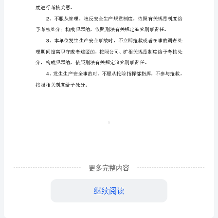
全
21
、负责及时申报各项缴费基数。
责
3
4
任
5
制
、
6
社
、退休人员的申报工作。
7
保
服
、
8
务
考核标准：
更多完整内容
综
1
合
继续阅读
度进行考核奖惩。
管
2