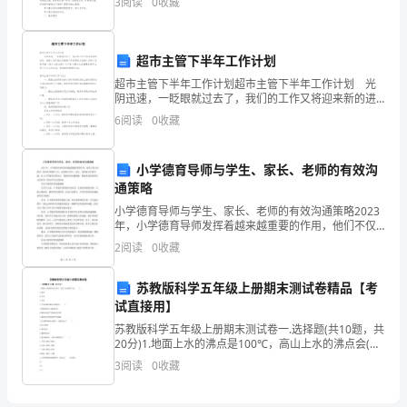
3
阅读
0
收藏
握
心为您推荐的小学语文月教学反思通用7篇，供大家参
国
超市主管下半年工作计划
家
超市主管下半年工作计划超市主管下半年工作计划 光
阴迅速，一眨眼就过去了，我们的工作又将迎来新的进
和
步，做好计划可是让你提高工作效率的方法喔！好的计
6
阅读
0
收藏
划都具备一些什么特点呢？以下是小编为大家整理的超
集
市主
团
小学德育导师与学生、家长、老师的有效沟
通策略
公
小学德育导师与学生、家长、老师的有效沟通策略2023
年，小学德育导师发挥着越来越重要的作用，他们不仅
司
负责组织、指导各项德育工作，还需要与学生、家长、
2
阅读
0
收藏
老师进行有效沟通。对于小学德育导师而言，掌握有效
有
沟通
苏教版科学五年级上册期末测试卷精品【考
关
试直接用】
文
苏教版科学五年级上册期末测试卷一.选择题(共10题，共
20分)1.地面上水的沸点是100℃，高山上水的沸点会(
)。A.降低B.升高C.不变2.下列对凝结描述正确的是( )。A.
件
3
阅读
0
收藏
凝结的发生与温
政