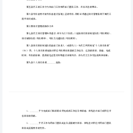
2023年关于绩效管理制度1
2023
年
第一章总则
关
第一条依据《员
于
绩
体核心竞争力。
效
管
人人都管事，管事凭效果，管人凭考核。
理
制
副主任)。
度
2023
第二章指导思想
年
关