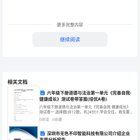
则
第
一
更多完整内容
条
继续阅读
依
据
总目标的贡献。
《员
工
相关文档
目标或流程要求的支持。
绩
六年级下册道德与法治第一单元《完善自我-
效
3、________于本职位应负责任。
健康成长》测试卷带答案(培优A卷)
管
六年级下册道德与法治第一单元《完善自我 健康成长》
测试卷一.选择题(共12题，共24分)1.学会交往，首先要
4、创新性目标或计划。
（ ）。A.会说话，要让别人愿意聆听B.热情开朗，练习
理
0
阅读
0
收藏
口才C.懂得自尊且尊重他人2.今
5、个人绩效改进计划。
制
深圳市无色不印智能科技有限公司介绍企业
发展分析报告