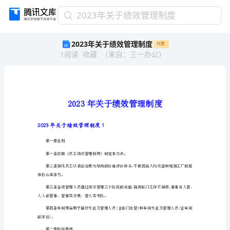
2023
2023年关于绩效管理制度
年
2023年关于绩效管理制度
付费
关
1
阅读
收藏
（
来自
：
三一办公
）
于
绩
效
管
理
制
度