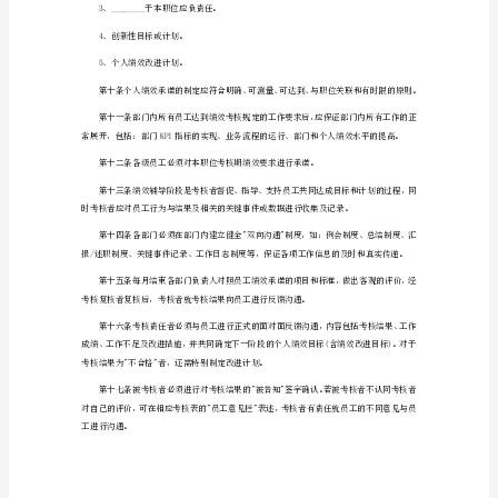
于
提升绩效成绩。
绩
第三章绩效管理的操作方法
效
管
理
制
度
1
第
第九条个人绩效承诺________包括：
一
章
总