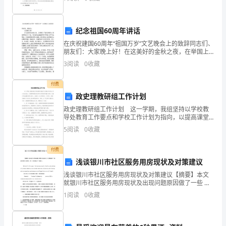
考核结果为"不合格"者，还需特别制定改进计划。
目的甲方为乙方提供技术支持服务，双方合作共同推动
以
项目
责
纪念祖国60周年讲话
任
在庆祝建国60周年“祖国万岁”文艺晚会上的致辞同志们、
朋友们：大家晚上好！在这美好的金秋之夜，在举国上
工进行沟通。
结
下喜迎祖国60华诞的欢庆日子里，我们在这里隆重举行
3
阅读
0
收藏
“祖国万岁”文艺晚会，旨在讴歌我们伟大祖国，展示
果
付费
为
政史理教研组工作计划
导
政史理教研组工作计划 这一学期，我组坚持以学校教
导处教育工作要点和学校工作计划为指向，以提高课堂
教学效率和各科教学质量为目标，以提升师生整体素质
向
5
阅读
0
收藏
为核心，坚持以人为本的观念，以求真、务实、创新的
工作作
的
付费
浅谈银川市社区服务用房现状及对策建议
价
浅谈银川市社区服务用房现状及对策建议【摘要】本文
值
就银川市社区服务用房现状及出现问题原因做了一些 基
本的探讨和思考，并针对性的提出了对策建议。
1
阅读
0
收藏
评
Abstract:In this paper, the ho
价