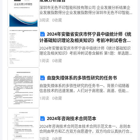
度》
深圳市无色不印智能科技有限公司 企业发展分析结果企
制
业发展指数得分企业发展指数得分深圳市无色不印智能
科技有限公司综合得分说明：企业发展指数根据企业规
3
阅读
0
收藏
定
模、企业创新、企业风险、企业活力四个维度对企业发
展情
本
2024年安徽省安庆市怀宁县中级统计师《统
计基础知识理论及相关知识》考前冲刺试卷含解
办
析
2024年安徽省安庆市怀宁县中级统计师《统计基础知识
理论及相关知识》考前冲刺试卷含解析 第1题：单选题
法。
(本题1分)一个人的吸烟行为是（ ）。A.生产的外部经
1
阅读
0
收藏
济B.生产的外部不经济C.消费的外部经济D
第
二
自旋失措体系的多铁性研究的任务书
自旋失措体系的多铁性研究的任务书一、背景介绍随着
条
信息技术的迅速发展，人们对于高密度、高速、低能
耗、高可靠的信息处理和存储方案的需求不断增加。因
强
1
阅读
0
收藏
此，研究新型的多铁性材料，将有望为实现这样的方案
提供新的思
化
2024年咨询技术合同范本
员
2024年咨询技术合同范本技术合同示范文本一、总则本
工
合同由甲方和乙方双方自愿遵守，双方均应认真执行合
同条款，维护各自权益，切实履行各自义务。二、合同
7
阅读
0
收藏