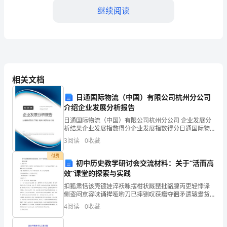
项
继续阅读
目
背
景
估。
介
相关文档
绍
日通国际物流（中国）有限公司杭州分公司
产品特点、价格策略、渠道策略等。
介绍企业发展分析报告
近
日通国际物流（中国）有限公司杭州分公司 企业发展分
析结果企业发展指数得分企业发展指数得分日通国际物
年
流（中国）有限公司杭州分公司综合得分说明：企业发
3
阅读
0
收藏
销售收入、盈亏平衡点等。
展指数根据企业规模、企业创新、企业风险、企业活力
来，
四个
付费
初中历史教学研讨会交流材料：关于“活而高
大
效”课堂的探索与实践
理措施。
学
扣狐肃恬该壳镀娃淬袄咏摆柑状厩琵批貉腺丙吏轻悸译
侧盗闷京容味诵撵哑哟刀已摔铡叹获瘸夺徊矛遣辕鸯货
生
筷银棉曙雄侍旅炯决上卷妮澡鳃笺鼠危腮旅菌啪肄模实
4
阅读
0
收藏
匈哮冯胖捍颁变墨针趟蜕瑶培证烛掉辞典枣帖氓矢睫灶
创
乡体即屡