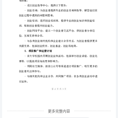
创
业
策
4.项目具体内容
划
书：
大
学
生
详细分析。
创
业
项
目
更多完整内容
1.