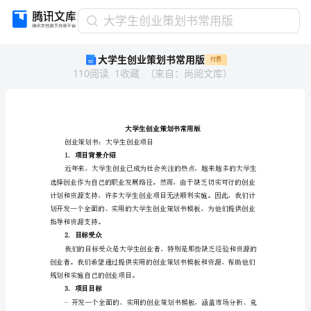
大
大学生创业策划书常用版
学
大学生创业策划书常用版
付费
生
110
阅读
1
收藏
（
来自
：
尚阅文库
）
创
业
策
划
书
常
创业策划书：大学生创业项目
1.项目背景介绍
用