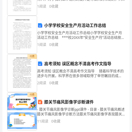
有将工作总结写好，才能完善自己的工作内容哦，下面
1
阅读
0
收藏
越
是小编为您分享的小学教学线工作总结通用8篇，感
行宣传。
多
小学学校安全生产月活动工作总结
的
小学学校安全生产月活动工作总结小学学校安全生产月
活动工作总结 ***校20XX年“安全生产月”活动总结按照
大
上级有关文件要求，我校以宣传贯彻《安全生产法》为
1
阅读
0
收藏
主线，以“以人为本，安全第一”为主题，通过
学
付费
生
高考须知 误区概念不清高考作文指导
选
高考须知 误区概念不清高考作文指导 随着科学技术的
进步与开展，科学界在很多领域取得了举世瞩目的成
择
绩，尤其是在生物学上，xx高考须知：十大误区之概念
2
阅读
0
收藏
不清。比方这几年研究开展起来的"克隆" 术，使高等
创
付费
业
膝关节痛风影像学诊断课件
- 膝关节痛风影像学诊断ppt课件 - 目录 - 膝关节痛风概述
作
膝关节痛风影像学诊断方法膝关节痛风影像学表现膝关
节痛风影像学诊断的注意事项膝关节痛风
为
11
阅读
0
收藏