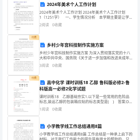
创业过程中遇到的问题和困难。
2024年美术个人工作计划
业
2024年美术个人工作计划 2024年美术个人工作计划
已
1（1251字） 一、学生情况分析 本学期主要是让学
生尝试不同的工具，运用不同的表现方式，体验形、色
2
阅读
0
收藏
训，帮助创业者提升创业能力。
的`变化与魅力。感受美术所带来的乐趣。
成
付费
为
乡村少年宫科技制作实施方案
验、互相支持和合作。
社
乡村少年宫科技制作实施方案 为深入贯彻落实党的十八
大和中共中央、国务院《关于进一步加强和改进未成年
会
人思想道德建设的若干意见》精神，坚持科学发展观，
3
阅读
0
收藏
坚持以人为本，关注农村未成年人思想道德建设，努力
关
为农村
付费
高中化学 课时训练18 乙醇 鲁科版必修2-鲁
注
5.项目推广和运营计划
科版高一必修2化学试题
的
课时训练18 乙醇基础夯实1.以下是一些常用的危险品
标志,装运乙醇的包装箱应贴的标志类型是( ) 答案:D
热
赛等，以提高项目知名度和影响力。
解析:乙醇属于易燃物品,应贴有易燃的标志。2.某有机物
1
阅读
0
收藏
的结构简
点，
小学教学线工作总结通用8篇
越
创业者关注和参与。
小学教学线工作总结通用8篇 工作总结是一种承上启下的
来
材料，对于我们工作能力的提升是有很大的帮助的，只