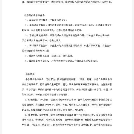
与
社
执
教
：
会
教
案
执
教：
李
研
四
年
级
品