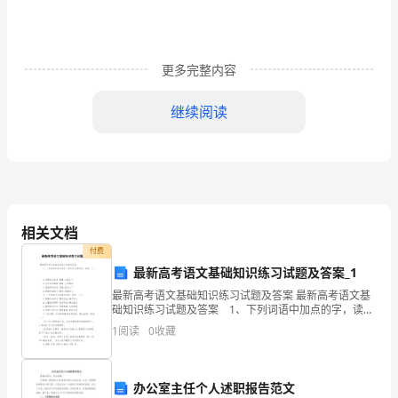
德
与
更多完整内容
社
继续阅读
会
教
学
计
相关文档
划
付费
四
最新高考语文基础知识练习试题及答案_1
最新高考语文基础知识练习试题及答案 最新高考语文基
年
础知识练习试题及答案 1、下列词语中加点的字，读音
完全相同的一组是 （ ） A.愚氓故态复萌 懵懂 启蒙主
级
1
阅读
0
收藏
义 B.庇护蓬荜增辉 辅弼 大
教学目的要求和任务
是
１、学会正确对待挫折，了解自信的含义。
办公室主任个人述职报告范文