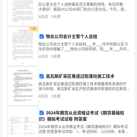
小
办公室主任个人述职报告范文尊敬的领导、各位同事：
学
大家好！我是XX公司XX部门的办公室主任。今天，我很
荣幸能够向大家汇报一下我在过去一年里的工作情况和
4
阅读
0
收藏
成果。在这一年里，我经历了许多挑战和困难，但也取
生
得了
付费
知
学会看懂常见的交通标志，学做文明人。
物业公司会计主管个人总结
识、
物业公司会计主管个人总结自____年____月中旬我以实习
生的身份接触了____物业公司财务部，到____年____月中
的劳动者的感激和敬佩之情。
能
旬结束了一个月的实习阶段真正入职____物业公司财务
4
阅读
0
收藏
部，再到____年____月
5、懂得为人要
力、
情
高瓦斯矿采区巷道过陷落柱施工技术
感
高瓦斯矿采区巷道过陷落柱施工技术随着煤炭资源的开
采与利用，高瓦斯矿采区开放式巷道中陷落柱的瓦斯危
害越来越突出。因此，在巷道规划与矿井开采中，针对
价
教学措施
4
阅读
0
收藏
陷落柱施工应采取合理的措施，以减少瓦斯事故的发
生。一、高
值
2024年期货从业资格证考试《期货基础知
观
识》模拟考试试卷 附答案
形
2024年期货从业资格证考试《期货基础知识》模拟考试
试卷 附答案考试须知：1、考试时间：120分钟，本卷满
化道德认识，养成良好的道德品质与行为习惯。
分为100分。 2、请首先按要求在试卷的指定位置填写您