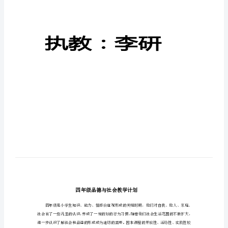
会
下
品
德
与
册
教
案
四
年
教
案
级
（下）
品
德