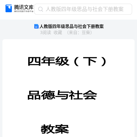
人
人教版四年级思品与社会下册教案
教
人教版四年级思品与社会下册教案
版
3
阅读
收藏
（
来自
：
豆柴
）
四
年
级
思
品
四
年
级
与
社