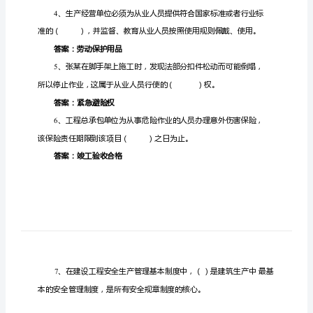
答
题
1、
根
1
据
《建
设
工
程
安
全
2
生