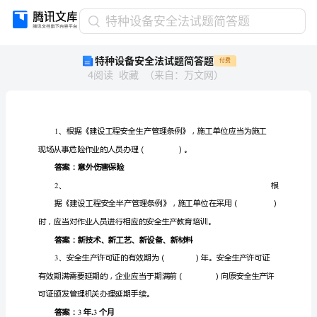
特
特种设备安全法试题简答题
种
特种设备安全法试题简答题
付费
设
4
阅读
收藏
（
来自
：
万文网
）
备
安
全
法
试
题
简