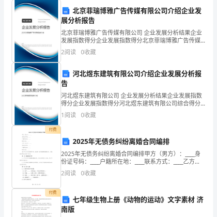
5
办
业发
北京菲瑞博雅广告传媒有限公司介绍企业发
理
展分析报告
（
北京菲瑞博雅广告传媒有限公司 企业发展分析结果企业
发展指数得分企业发展指数得分北京菲瑞博雅广告传媒
有限公司综合得分说明：企业发展指数根据企业规模、
）。
2
阅读
0
收藏
企业创新、企业风险、企业活力四个维度对企业发展情
况进
答
河北煜东建筑有限公司介绍企业发展分析报
告
案：
河北煜东建筑有限公司 企业发展分析结果企业发展指数
意
得分企业发展指数得分河北煜东建筑有限公司综合得分
说明：企业发展指数根据企业规模、企业创新、企业风
1
阅读
0
收藏
外
险、企业活力四个维度对企业发展情况进行评价。该企
6
业的
付费
伤
2025年无债务纠纷离婚合同编排
害
2025年无债务纠纷离婚合同编排甲方（男方）：____身
份证号码：____户籍所在地：____联系方式：____乙方
保
（女方）：____身份证号码：____户籍所在地：____联系
2
阅读
0
收藏
方式：____鉴于甲乙
险
付费
七年级生物上册《动物的运动》文字素材 济
2、
南版