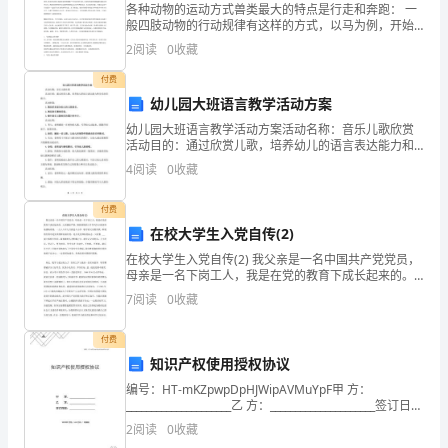
根
各种动物的运动方式兽类最大的特点是行走和奔跑： 一
般四肢动物的行动规律有这样的方式，以马为例，开始
据
起步时如果是右前足先向前开步，对角线的左足就会跟
2
阅读
0
收藏
着向前走，接着是左前足向前走再 就是右足跟着向前
《建
走，这
付费
幼儿园大班语言教学活动方案
设
幼儿园大班语言教学活动方案活动名称：音乐儿歌欣赏
工
活动目的：通过欣赏儿歌，培养幼儿的语言表达能力和
音乐欣赏能力。活动准备：1.准备多首适合幼儿的儿歌音
4
阅读
0
收藏
乐。2.准备音乐播放设备。3.制作音乐儿歌相关的图片
程
付费
安
在校大学生入党自传(2)
全
在校大学生入党自传(2) 我父亲是一名中国共产党党员，
母亲是一名下岗工人，我是在党的教育下成长起来的。
半
父亲谦虚严谨，细致谨慎的工作作风从小就深深地感染
7
阅读
0
收藏
着我。一九八八年九月我进入小学，临学前父亲教育
产
付费
管
知识产权使用授权协议
理
编号：HT-mKZpwpDpHJWipAVMuYpF甲 方：
_____________________乙 方：_____________________签订日
期：_____________
条
2
阅读
0
收藏