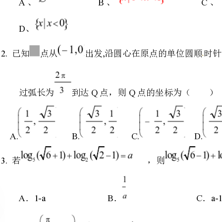
QQ
过弧长为到达点，则点的坐标为（）
A.B.C.D.
若，则（）
A1-aBCa-1D-a
．．．．
已知且则的值为
4.,,()
A.B.C.D.