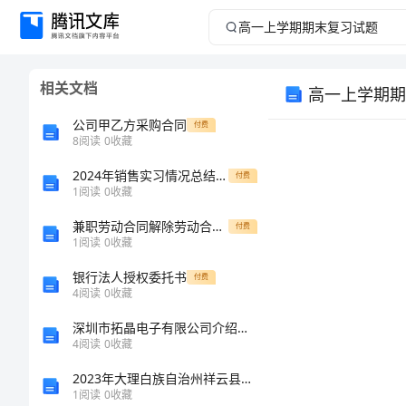
高
一
相关文档
高一上学期期
上
公司甲乙方采购合同
付费
学
8
阅读
0
收藏
2024年销售实习情况总结报告
期
付费
1
阅读
0
收藏
期
兼职劳动合同解除劳动合同协议书
付费
1
阅读
0
收藏
末
银行法人授权委托书
付费
1.
4
阅读
0
收藏
复
深圳市拓晶电子有限公司介绍企业发展分析报告
习
4
阅读
0
收藏
D
、
2023年大理白族自治州祥云县试验检测师之交通工程考试题库【全优】
试
1
阅读
0
收藏