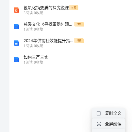
题
氢氧化钠变质的探究说课
付费
3
阅读
0
收藏
高
慈溪文化《寻找董黯》观后感550字
付费
1
阅读
0
收藏
一
2024年供销社效能提升指导方案
上
付费
1
阅读
0
收藏
3.
学
如何三严三实
期
1
阅读
0
收藏
期
末
复
习
复制全文
5.
试
题
全屏阅读