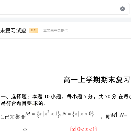
末复习试题
本文由豆柴提供
付费
高一上学期期末复习试题
10550.
一、选择题：本题小题，每小
是符合题目要求的．
已知集合，则（）
ABC
、、、
2.,
已知点从出发沿圆心在原点的单位圆顺时针运动