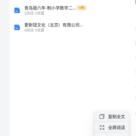
三
青岛版六年-制小学数学二年级上册期中试卷
付费
3
阅读
0
收藏
化
更新钮文化（北京）有限公司介绍企业发展分析报告
学
4
阅读
0
收藏
复
习
总
攻
略
初
三
复制全文
是
全屏阅读
很