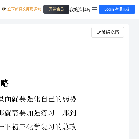
立享超值文库资源包
我的资料库
开通会员
Login 腾讯文档
编辑文档
初三是很关键的一年了，考生在这一年里面就要强化自己的弱势
科目，例如很多考生化学这一科目有点弱，那就需要加强练习。那到
底该怎么复习化学呢？下面就跟随一起来看一下初三化学复习的总攻
漫无目的地复习是没有什么成效的，所以考生首先要了解中考的
考点，知道会考些什么，才会明白自己努力的方向和建立复习的知识