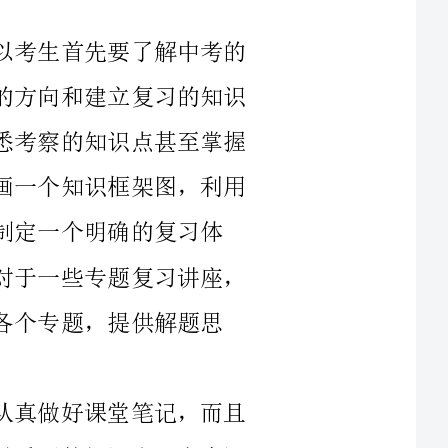
框架。那考生就需要认真研读中考说明，熟悉考察的知识点甚至掌握
知识点。而在熟悉了考点之后，考生就可以画一个知识框架图，利用
确的复习体
系。当然考生的复习也离不开科学的指导，对于一些专题复习讲座，
提供解题思
初中化学内容还是很复杂的，考生就要认真做好课堂笔记，而且
根据知识点的不同，考生要进行分类。如果是重要的知识点，考生还
需要用不同颜色的笔标记出来。为了更好的理解，可以搭配上一些例
题，或者把一些做题的经验记上。在课余和休息时间，考生就需要把
化学题型很多都是通过方程式解出来的，那考生就必须要记住方