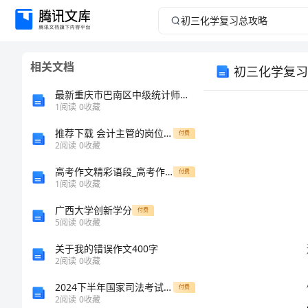
初
三
相关文档
初三化学复习
化
最新重庆市巴南区中级统计师《统计基础知识理论及相关知识》深度预测试题含解析
学
1
阅读
0
收藏
推荐下载 会计主管的岗位职责
复
付费
2
阅读
0
收藏
习
高考作文精彩语段_高考作文语句摘抄
付费
1
阅读
0
收藏
总
广西大学创新学分
付费
5
阅读
0
收藏
攻
关于我的错误作文400字
略吧！
略
2
阅读
0
收藏
2024下半年国家司法考试（试卷二）每日一练试题D卷 附解析
付费
初
2
阅读
0
收藏