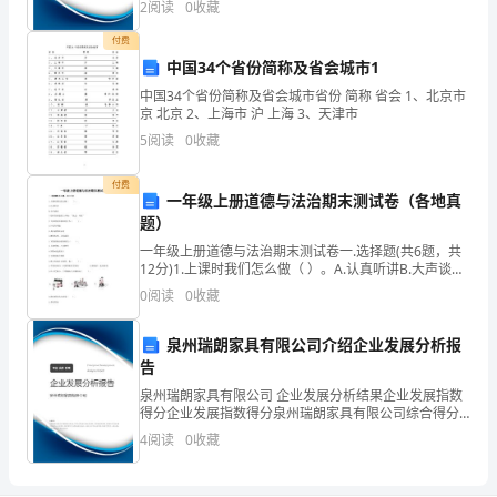
2
阅读
0
收藏
D
．物体受的重力有关．小刚同学为了
新、企业风险、企业活力四个维度对企业发展情况进行
意
中的部分猜想是否正确，设计方案并进
评价。
付费
7
究，下表反映了他的探究过程．（参
图．
中国34个省份简称及省会城市1
①③
表中两次实验所用斜面是相同的，设
中国34个省份简称及省会城市省份 简称 省会 1、北京市
答
斜面上做匀速直线运动）
京 北京 2、上海市 沪 上海 3、天津市
案：
5
阅读
0
收藏
如
付费
一年级上册道德与法治期末测试卷（各地真
图
题）
2
一年级上册道德与法治期末测试卷一.选择题(共6题，共
12分)1.上课时我们怎么做（ ）。A.认真听讲B.大声谈论
C.想回答问题就大声喊：“我会，叫我”2.下面的吃是挑食
所
0
阅读
0
收藏
的行为（ ）。A.只吃炸
示．
泉州瑞朗家具有限公司介绍企业发展分析报
告
2．
泉州瑞朗家具有限公司 企业发展分析结果企业发展指数
两
得分企业发展指数得分泉州瑞朗家具有限公司综合得分
说明：企业发展指数根据企业规模、企业创新、企业风
4
阅读
0
收藏
个
险、企业活力四个维度对企业发展情况进行评价。该企
业的
小