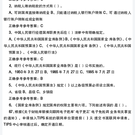
ABCD
知
理
识
正确参考参考答案：
C
竞
2
、纳税人缴纳税款的方式有（）。
ABC
赛
银行账户转账或现金转账
题
正确参考参考答案：
C
3
、中国人民银行经理国库职责先后在（）法律中有明确规定。
库
AB
及
C
预算法》、《中国人民银行法》
参
正确参考参考答案：
C
考
4
、现行《中华人民共和国国家金库条例》是（）公布实施的。
A1950327B1985727C1995727
、年月日、年月日、年月日
参
正确参考参考答案：
B
考
5）
、《中华人民共和国预算法》规定（以上各级预算必须设立国库。
A
、
BC
省级、县级、乡镇级
答
正确参考参考答案：
B
6
、《国