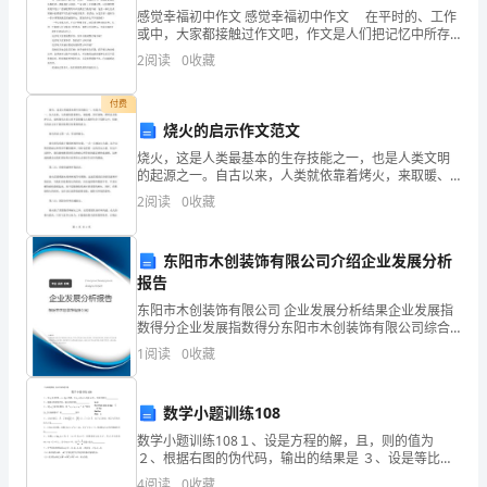
有
感觉幸福初中作文 感觉幸福初中作文 在平时的、工作
或中，大家都接触过作文吧，作文是人们把记忆中所存
关
储的有关知识、经验和思想用书面形式表达出来的记叙
2
阅读
0
收藏
方式。为了让您在写作文时更加简单方便，下面是提供
规
的
付费
定，
烧火的启示作文范文
国
烧火，这是人类最基本的生存技能之一，也是人类文明
的起源之一。自古以来，人类就依靠着烤火，来取暖、
库
烹饪食物、照明以及保护自己。虽然现代人们已经不需
2
阅读
0
收藏
要像古人那样生存于荒野之中，但烧火的启示对于我们
依然具有
业
东阳市木创装饰有限公司介绍企业发展分析
务
报告
由
东阳市木创装饰有限公司 企业发展分析结果企业发展指
数得分企业发展指数得分东阳市木创装饰有限公司综合
（）。
得分说明：企业发展指数根据企业规模、企业创新、企
1
阅读
0
收藏
业风险、企业活力四个维度对企业发展情况进行评价。
该企
A、
数学小题训练108
中
数学小题训练108１、设是方程的解，且，则的值为
国
２、根据右图的伪代码，输出的结果是 ３、设是等比数
列，则“”是“数列是递增数列”的
4
阅读
0
收藏