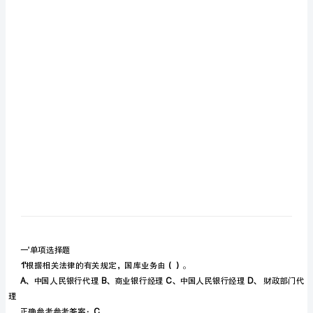
库
及
参
考
答
案
2023
最
新
国
一'单项选择题
库
1'（）
根据相关法律的有关规定，国库业务由。