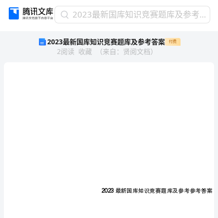
2023
2023最新国库知识竞赛题库及参考答案
最
2023最新国库知识竞赛题库及参考答案
付费
新
2
阅读
收藏
（
来自
：
贤阅文档
）
国
库
知
识
竞
赛
题
2023