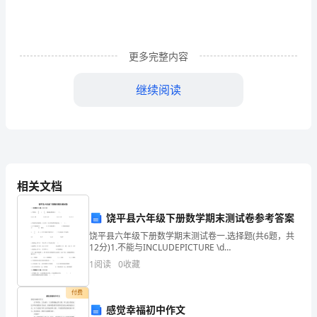
案
87
一'单
TIPS）
项
TIPS
中心审核通过后，确定开通日期。
更多完整内容
选
继续阅读
择
题
1'根
据
相关文档
相
饶平县六年级下册数学期末测试卷参考答案
关
饶平县六年级下册数学期末测试卷一.选择题(共6题，共
法
12分)1.不能与INCLUDEPICTURE \d
"http://www.quzujuan.com/uploads/image/kityform
1
阅读
0
收藏
律
的
付费
感觉幸福初中作文