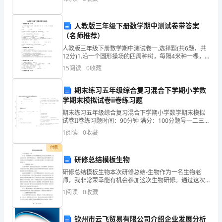
人
民
人教版三年级下册数学期中测试卷带答案
（名师推荐）
银
人教版三年级下册数学期中测试卷一.选择题(共6题，共
行
12分)1.沿一个圆形操场的四周种树，每隔4米种一棵，
共种了30棵树，这个操场的周长是（ ）米。A.120
15
阅读
0
收藏
B.115
代
期末练习五年级综合复习混合下学期小学数
理
学期末模拟试卷ii卷练习题
B、
期末练习五年级综合复习混合下学期小学数学期末模拟
试卷II卷练习题时间：90分钟 满分：100分题号一二三总
商
分得分一、基础练习(40分)1. 15dm2＝______m20.25米3
1
阅读
0
收藏
＝___
业
付费
研修总结模板生物
银
研修总结模板生物本次研修总结-生物作为一名生物老
行
师，我非常荣幸能有机会参加这次生物研修。通过这次
研修，我在生物教育能力、生物教学资源建设和生物教
1
阅读
0
收藏
经
学方法方面得到了很多启迪和提升，这对于我今后的教
学工作有
理
钦州市云飞贸易有限公司介绍企业发展分析