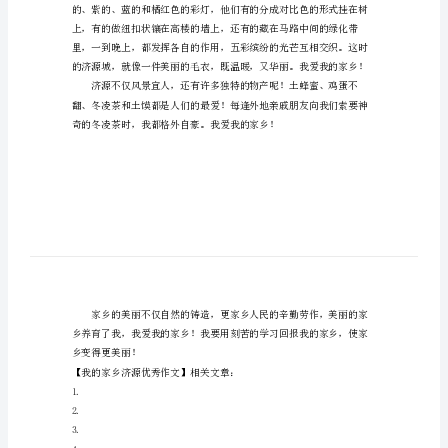
乡！
我
的
家
乡
济
源
优
秀
作
文
我