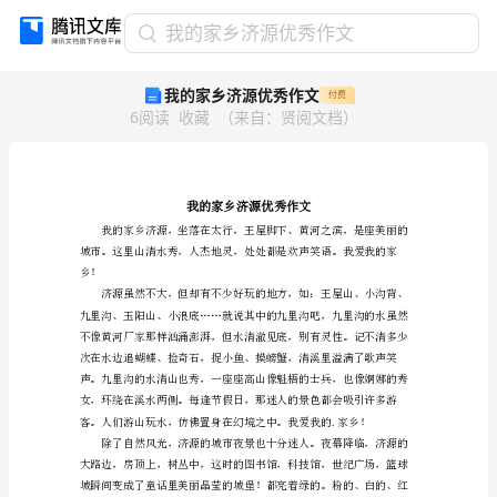
我
我的家乡济源优秀作文
的
我的家乡济源优秀作文
付费
家
6
阅读
收藏
（
来自
：
贤阅文档
）
乡
济
源
优
秀
作
文