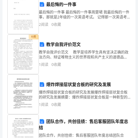
里
7.
最后悔的一件事
最后悔的一件事 最后悔的一件事周楚珺 我最后悔的一件
山
8.
事，那就是2年级的一次英语考试。 记得那一次英语考试
之前，我胸有成竹。看到陈老师把试卷一张张地发下
清
2
阅读
0
收藏
模板,内容仅供参考
去，我迫不及待地拿
水
付费
教学自我评价范文
秀，
教学自我评价范文 教学是培养学生具有坚决正确的政
人
治方向、辩证唯物主义的世界观和共产主义的道德品
质。与读者分享教师教学的自我评价，欢迎大家参考借
1
阅读
0
收藏
杰
鉴。 作为一名语文教师，本人能认真参加学校组织的
政
地
爆炸焊接层状复合板的研究及发展
灵，
爆炸焊接层状复合板的研究及发展爆炸焊接层状复合板
的研究及发展摘要：爆炸焊接层状复合板是一种新型的
处
金属焊接技术，其在航空航天、能源、交通等领域具有
1
阅读
0
收藏
广泛的应用前景。本文主要介绍了爆炸焊接层状复合板
处
的基本原
都
团队合作，共创佳绩：售后客服团队年度总
结
是
团队合作，共创佳绩：售后客服团队年度总结团队合