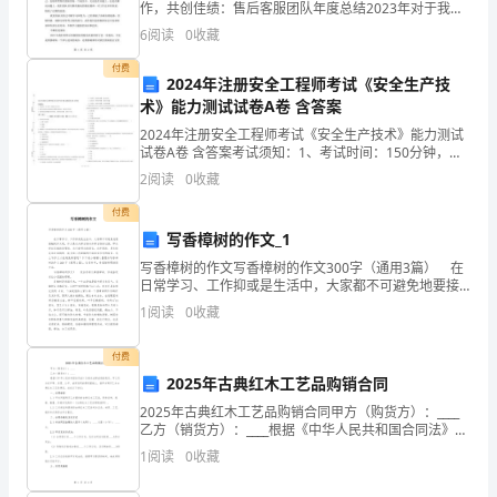
作，共创佳绩：售后客服团队年度总结2023年对于我们
欢
公司的售后客服团队来说，是一个辉煌的年份。在这一
6
阅读
0
收藏
年里，我们团队人员的数量大幅度增加，技能不断提
声
升，服务
付费
2024年注册安全工程师考试《安全生产技
笑
术》能力测试试卷A卷 含答案
语。
2024年注册安全工程师考试《安全生产技术》能力测试
试卷A卷 含答案考试须知：1、考试时间：150分钟，本
卷满分为100分。 2、请首先按要求在试卷的指定位置填
我
2
阅读
0
收藏
写您的姓名、准考证号等信息。 3、请仔细
爱
付费
写香樟树的作文_1
我
写香樟树的作文写香樟树的作文300字（通用3篇） 在
日常学习、工作抑或是生活中，大家都不可避免地要接
的
触到作文吧，作文是从内部言语向外部言语的过渡，即
1
阅读
0
收藏
从经过压缩的简要的、自己能明白的语言，向开展的
家
付费
乡！
2025年古典红木工艺品购销合同
2025年古典红木工艺品购销合同甲方（购货方）：____
乙方（销货方）：____根据《中华人民共和国合同法》及
济
相关法律法规的规定，甲乙双方在平等、自愿、公平、
1
阅读
0
收藏
诚实信用的原则基础上，就甲方购买乙方古典红
源