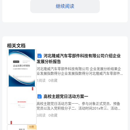
下、
继续阅读
黄
河
之
滨，
相关文档
乡变得更美丽！
是
河北隆威汽车零部件科技有限公司介绍企业
【我的家乡济源优秀作文】
座
发展分析报告
河北隆威汽车零部件科技有限公司 企业发展分析结果企
1.
美
业发展指数得分企业发展指数得分河北隆威汽车零部件
科技有限公司综合得分说明：企业发展指数根据企业规
1
阅读
0
收藏
2.
丽
模、企业创新、企业风险、企业活力四个维度对企业发
展情
3.
的
高校主题党日活动方案一
城
4.
高校主题党日活动方案一一、参与对象正式党员、预备
党员以及入党积极分子二、活动时间201x年三、活动内
市。
5.
容1、三春期间，结合林场生产实际，组织党员、管理人
3
阅读
0
收藏
员30余人，营造建党90周年纪念林10亩；2、为加
这
6.
付费