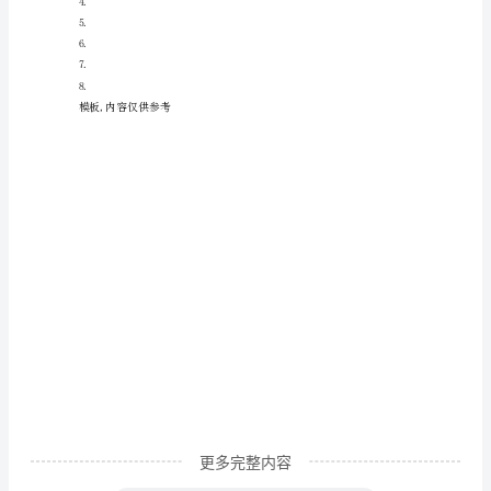
的
家
乡
济
源，
坐
落
在
太
行，
王
屋
脚
更多完整内容