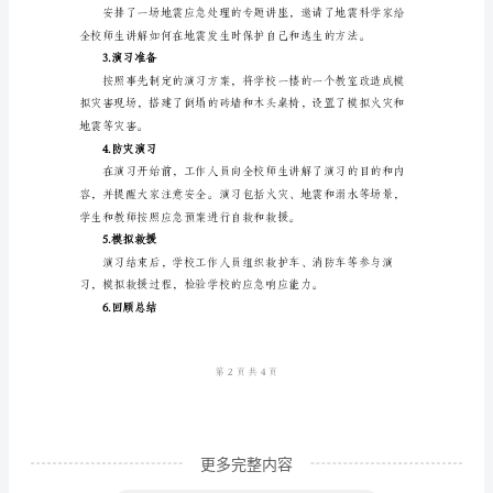
程安排，讲座的主题和安排等。
减
3.筹备物资和装备
灾
日
活
应急包、灭火器等。
动
4.设立指挥部和领导小组
工
作
和组织实施。
总
5.组织宣传工作
结
一、
背
景
更多完整内容
介