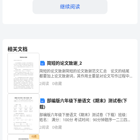
绍
继续阅读
____
年
学
相关文档
校
三、活动流程安排
防
简短的论文致谢_2
1.晨会宣讲
灾
简短的论文致谢简短的论文致谢范文汇总 论文的结尾
都要加上论文致谢词，其作用主要是对论文写作过程中
予以帮助的人表示感谢并记录在案，现在让我们一起来
减
2
阅读
0
收藏
写一篇论文致谢吧。你所见过的论文致谢是什么样的
呢？
灾
部编版六年级下册语文《期末》测试卷(下
2.主题讲座
日
载)
活
部编版六年级下册语文《期末》测试卷（下载）班级：
姓名： 满分：100分 考试时间：90分钟题序一二三四五
六七八九总分得分一、 读拼音，写词语。chūn chéng
动
2
阅读
0
收藏
是
付费
3.演习准备