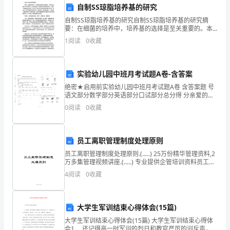
自制SS琼脂培养基的研究
我
自制SS琼脂培养基的研究自制SS琼脂培养基的研究摘
要：在细菌的培养中，培养基的选择是至关重要的。本
校
研究旨在制备一种简单经济、成本低且具有一定抑菌作
1
阅读
0
收藏
用的琼脂培养基，以满足一般细菌的培养需求。通过对
为
不同成
地震等灾害。
了
实验幼儿园中班月考试题A卷-含答案
4.防灾演习
提
绝密★启用前实验幼儿园中班月考试题A卷 含答案题 号
语文部分数学部分英语部分口试部分总分得 分亲爱的小
高
朋友，经过一段时间的愉快学习，你一定学到了许多知
0
阅读
0
收藏
识，让我们去知识乐园大显身手吧！ 一、语文部
学
生
员工离职管理制度处理原则
员工离职管理制度处理原则.(.....) 25万份精华管理资料,2
的
5.模拟救援
万多集管理视频讲座.(.....) 专业提供企管培训资料员工离
职处理原则(一)本公司员工不论何种原因离职,悉依本细
安
4
阅读
0
收藏
则办理。(二)员
全
大学生军训结束心得体会(15篇)
意
6.回顾总结
大学生军训结束心得体会(15篇) 大学生军训结束心得体
会1 还记得高一时军训的烈日和教官严厉的训斥声，而