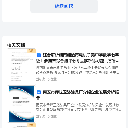
任
继续阅读
的
一
年，
这
相关文档
一
付费
综合解析湖南湘潭市电机子弟中学数学七年
年
级上册期末综合测评必考点解析练习题（含答案
解析）
湖南湘潭市电机子弟中学数学七年级上册期末综合测评
的
必考点解析 考试时间：90分钟；命题人：教研组考生注
意：1、本卷分第I卷（选择题）和第Ⅱ卷（非选择题）两
工
2
阅读
0
收藏
部分，满分100分，考试时间90分钟2、答卷前，
支持和交流的平台。
作
南安市传世卫浴洁具厂介绍企业发展分析报
四、班级管理
告
充
南安市传世卫浴洁具厂 企业发展分析结果企业发展指数
满
得分企业发展指数得分南安市传世卫浴洁具厂综合得分
说明：企业发展指数根据企业规模、企业创新、企业风
2
阅读
0
收藏
了
险、企业活力四个维度对企业发展情况进行评价。该企
业的
付费