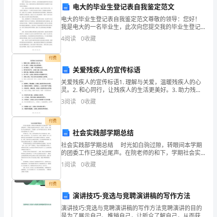
挑
电大的毕业生登记表自我鉴定范文
战
电大的毕业生登记表自我鉴定范文尊敬的领导：您好！
我是电大的一名毕业生，此次向您提交我的毕业生登记
表及自我鉴定。在此，我将对我在电大期间所取得的学
和
4
阅读
0
收藏
习成果和个人成长进行自我鉴定。首先，我在电大期间
克服了诸
压
五、其他工作
付费
力，
关爱残疾人的宣传标语
关爱残疾人的宣传标语1. 理解与关爱，温暖残疾人的心
但
灵。2. 和心同行，让残疾人的生活更美好。3. 助力残疾
人，共建一个更包容的社会。4. 倾听他们的声音，让残
3
阅读
0
收藏
也
疾人融入社会的大家庭。5. 爱的力量，铸
收
付费
社会实践部学期总结
获
社会实践部学期总结 时光如白驹过隙，转眼间本学期
的团委工作已接近尾声。在院老师的和下，学期社会实
了
践部自身特点和，有目的、有方案、有性的了各式各样
1
阅读
0
收藏
的活动，了的成绩，也了同学们的文化生活。现学期社
很
会实
付费
多
演讲技巧-竞选与竞聘演讲稿的写作方法
成
演讲技巧:竞选与竞聘演讲稿的写作方法竞聘演讲的目的
是为了展示自己、推销自己，让昕众了解自己，从而获