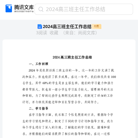
2024
2024高三班主任工作总结
高
2024高三班主任工作总结
付费
三
3
阅读
收藏
（
来自
：
尚阅文库
）
班
主
任
工
作
总
一、工作回顾
结