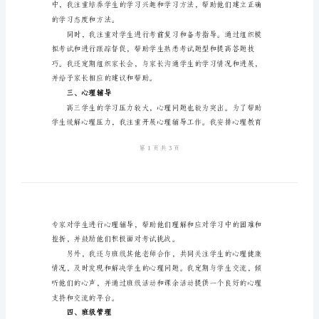
2024
高
三
班
主
任
二、学习指导
工
作
总
结
一、
工
作