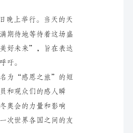
气非常寒冷，但是观众们都热情高涨，充满期待地等待着这场盛
大的闭幕式。整个闭幕式的主题是“共创美好未来”，旨在表达
闭幕式的开始，大屏幕上播放了一个名为“感恩之旅”的短
感人瞬
和影响
力，冬奥会不仅仅是一场体育盛会，更是一次世界各国之间的友
接着，闭幕式正式开始。整个闭幕式分为多个篇章，每个篇
章都有独特的主题和表演形式。第一个篇章是“共创冬奥”，通
过舞蹈和音乐表演展示了北京申办冬奥会的历程和取得的成就。
我被表演者们的精彩演出和动人的音乐所深深打动。他们用自己