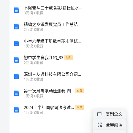
心
不懈奋斗三十载 默默耕耘鱼水间——全国水产技术推广工作30年巡礼
3
阅读
0
收藏
得
精编之乡镇发展党员工作总结
2
阅读
0
收藏
感
小学六年级下册数学期末测试卷及参考答案【考试直接用】
1
阅读
0
收藏
受
初中学生自我介绍_33
付费
北
2
阅读
0
收藏
京
深圳三友通科技有限公司介绍企业发展分析报告
1
阅读
0
收藏
冬
第一次月考滚动检测卷-四川师范大学附属第一实验中学（区域命题）沪教版九年级下册溶解现象专题测试试卷（含答案详解）
付费
奥
1
阅读
0
收藏
会
2024上半年国家司法考试（试卷一）题库综合试卷D卷 含答案
付费
1
阅读
0
收藏
闭
复制全文
幕
全屏阅读