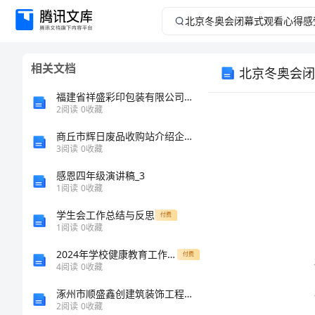
北
京
相关文档
北京冬奥会闭
冬
福建省祥盛彩印包装有限公司介绍企业发展分析报告
奥
2
阅读
0
收藏
商丘市辉日废品收购站介绍企业发展分析报告
会
3
阅读
0
收藏
闭
感恩四年级演讲稿_3
1
阅读
0
收藏
幕
学生会工作总结与反思
付费
1
阅读
0
收藏
式
2024年学校健康教育工作总结范文材料
付费
得。
观
4
阅读
0
收藏
涿州市顺盛鑫创建筑装饰工程有限公司介绍企业发展分析报告
看
2
阅读
0
收藏