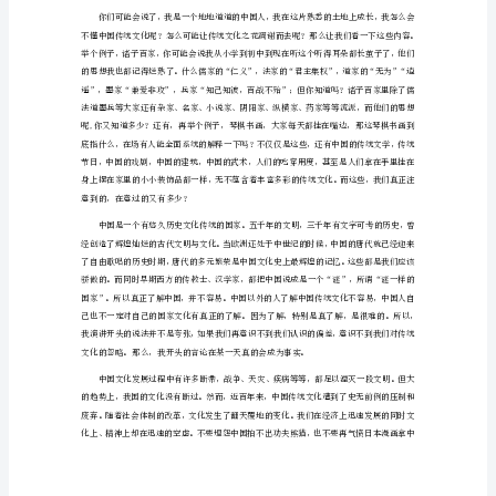
文
化
演
讲
稿
错过今年的春节联欢晚会哟！
一
分
中华文化演讲稿一分钟精选篇2
钟
精
尊敬的各位领导、各位老师：
选
大家好
篇
1
尊