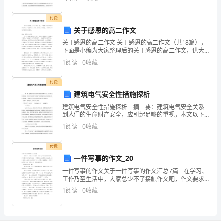
学号:22xx04
中
付费
国
关于感恩的高二作文
的
关于感恩的高二作文 关于感恩的高二作文（共18篇），
下面是小编为大家整理后的关于感恩的高二作文，供大
传
家参考借鉴，希望可以帮助到有需要的朋友。篇1：感恩
1
阅读
0
收藏
高二作文 什么是信仰?能让自己发
统
付费
文
建筑电气安全性措施探析
建筑电气安全性措施探析 摘 要：建筑电气安全关系
化
到人们的生命财产安全，应引起足够的重视，本文以下
内容将对建筑电气安全性措施进行简要的分析，仅供参
1
阅读
0
收藏
中
考。 开题报告 /html/lunwenzhidao/
我
付费
一件写事的作文_20
最
一件写事的作文关于一件写事的作文汇总7篇 在学习、
工作乃至生活中，大家总少不了接触作文吧，作文要求
喜
篇章结构完整，一定要避免无结尾作文的出现。你知道
1
阅读
0
收藏
作文怎样才能写的好吗？以下是小编整理的一件写事的
欢
作
川