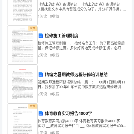
我
《墙上的斑点》备课笔记 《墙上的斑点》备课笔记
3.请找出文本中具有哲理成分的句子，并分析其作用。
今
探究学习：弗吉尼亚•伍尔夫经常借助一种闪烁其词的
1
阅读
0
收藏
风格，努力描绘那些在
天
付费
演
检修施工管理制度
检修施工管理制度一、 检修准备工作：为了提高检修质
讲
量，保证检修进度，多快好省地完成检修任 务，必须充
分做好检修施工的前期准备工作。对设备大修等自身无
的
意到的，在意过的又有多少？
2
阅读
0
收藏
法完成的检修 项目，应提早联系做好检修外包工作。1、
主
精编之暑期教师远程研修培训总结
题
暑期教师远程研修培训总结 篇一： XX月1日到8月11
是：
日，我参加了XX年山东省初中数学教师远程研修培训，
这次远程研修培训好比给教师雪中送炭。在这十一天的
2
阅读
0
收藏
中
培训学习中通过看视频、听讲座、听专家点评、
国
付费
体育教育实习报告4000字
传
体育教育实习报告4000字 体育教育实习报告4000字
实习 ___教育实习报告栏目 ___《体育教育实习报告4000
统。
字》最新范文，希望对您大家有所借鉴！ 实习生:曾毅
1
阅读
0
收藏