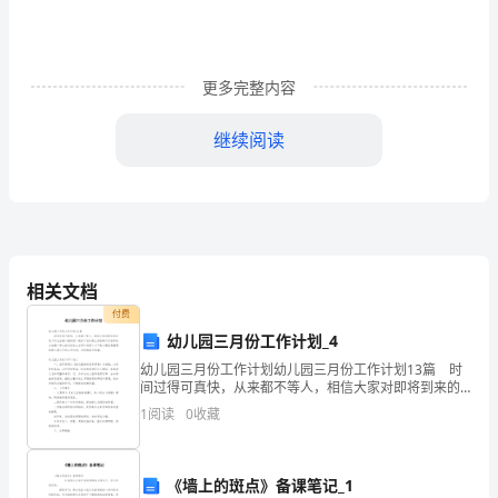
敬
的
老
更多完整内容
师，
继续阅读
亲
爱
的
同
相关文档
学
付费
幼儿园三月份工作计划_4
们：
幼儿园三月份工作计划幼儿园三月份工作计划13篇 时
间过得可真快，从来都不等人，相信大家对即将到来的
大
工作生活满心期待吧！做好计划可是让你提高工作效率
1
阅读
0
收藏
的方法喔！那么我们该怎么去写计划呢？以下是小编收
家
集
好！
《墙上的斑点》备课笔记_1