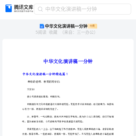
中
中华文化演讲稿一分钟
华
中华文化演讲稿一分钟
付费
文
5
阅读
收藏
（
来自
：
三一办公
）
化
演
讲
稿
一
分
钟