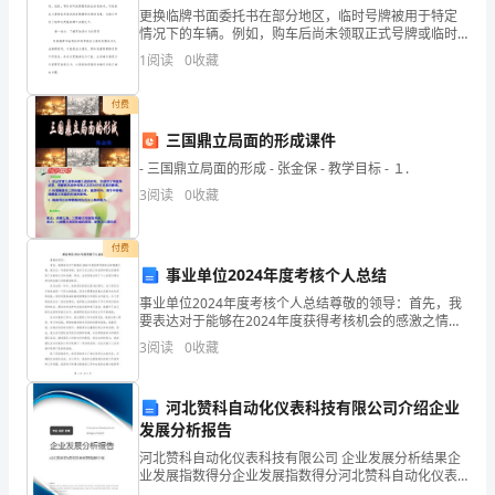
更换临牌书面委托书在部分地区，临时号牌被用于特定
触
情况下的车辆。例如，购车后尚未领取正式号牌或临时
需要使用车辆的情况下，都可能使用临时号牌。为了合
过
1
阅读
0
收藏
法使用临时号牌，通常需要一份书面委托书来证明车辆
的合法使
作
付费
文
三国鼎立局面的形成课件
- 三国鼎立局面的形成 - 张金保 - 教学目标 - １.
吧，
3
阅读
0
收藏
通
付费
过
事业单位2024年度考核个人总结
作
事业单位2024年度考核个人总结尊敬的领导：首先，我
要表达对于能够在2024年度获得考核机会的感激之情。
文
通过这一年度的考核，我对于自己的工作成果和职业发
3
阅读
0
收藏
展得到了全新的认识和见解。同时，也深刻体会到了个
可
河北赞科自动化仪表科技有限公司介绍企业
以
发展分析报告
把
河北赞科自动化仪表科技有限公司 企业发展分析结果企
业发展指数得分企业发展指数得分河北赞科自动化仪表
我
科技有限公司综合得分说明：企业发展指数根据企业规