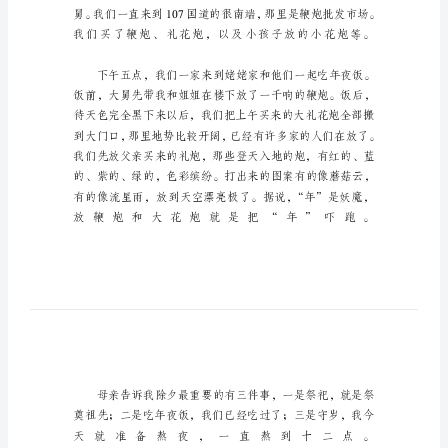
的
除
夕
作
文
【精
选】
快
乐
的
除
夕
作