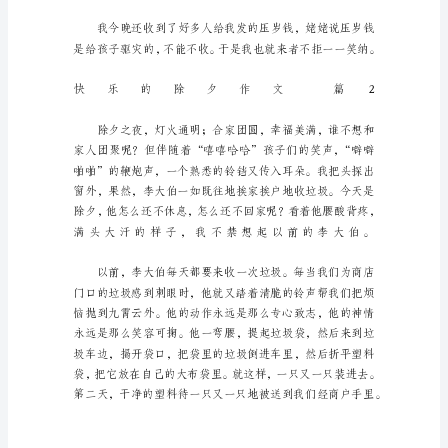
文
汇
编
七
篇
在
日
常
生
活
或
是
工