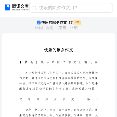
快
快乐的除夕作文_17
乐
快乐的除夕作文_17
付费
的
1
阅读
收藏
（
来自
：
豆柴
）
除
夕
作
文
_17
快
乐