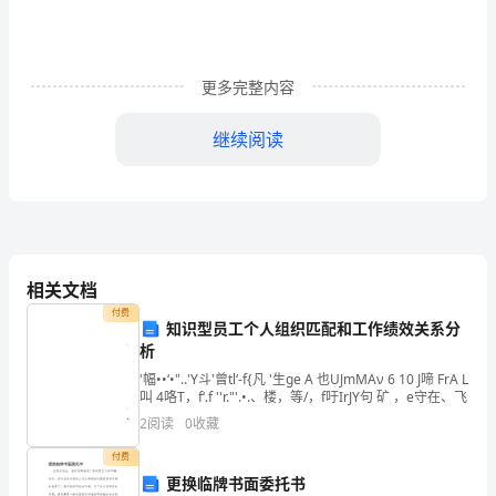
作
学
更多完整内容
习
中，
继续阅读
大
家
或
多
相关文档
付费
或
知识型员工个人组织匹配和工作绩效关系分
析
少
'幅••‘•"..'Y斗'曾tl‘-f{凡 '生ge A 也UJmMAν 6 10 J啼 FrA L
叫 4咯T，f‘.f ''r."'.•.、楼，等/，f吁IrJY句 矿 ，e守在、飞
都
2
阅读
0
收藏
会
付费
接
更换临牌书面委托书