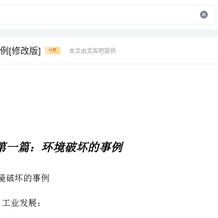
例[修改版]
本文由文库吧提供
付费
第一篇：环境破坏的事例
“”
2……