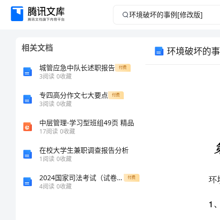
环
境
相关文档
环境破坏的事
破
城管应急中队长述职报告
付费
坏
3
阅读
0
收藏
专四高分作文七大要点
的
付费
3
阅读
0
收藏
事
中层管理-学习型班组49页 精品
17
阅读
0
收藏
例
环境破坏的事例
在校大学生兼职调查报告分析
1
阅读
0
收藏
、工业发展：
1
[修
2024国家司法考试（试卷二）强化训练试题C卷 含答案
付费
改
4
阅读
0
收藏
版]