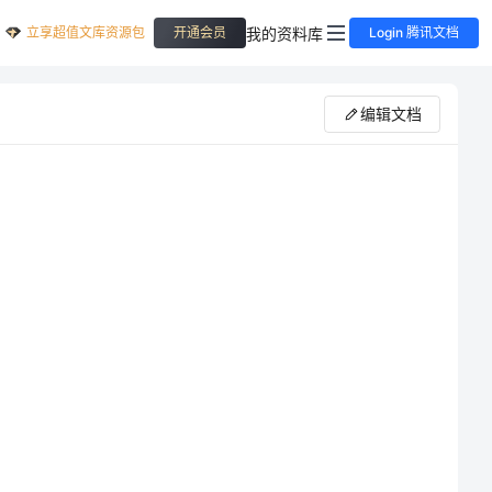
立享超值文库资源包
我的资料库
开通会员
Login 腾讯文档
编辑文档
虽说工业是人类发展到现在的基础，衣食住行都跟工业分不开，它引起一连串的环境破坏，从木材、
矿藏到空气、水甚至气候和地质都有很大影响。如：平时人们在生产、生活中排放的大量三废和某些工
业、生活设施的突发意外事故，以及医院未经处理的废弃物等均可造成环境污染，严重时可引起危害。
、触目惊心的环境污染随处可见：天空昏暗、空气污浊、污水横流、垃圾围城，连远在冰天雪地