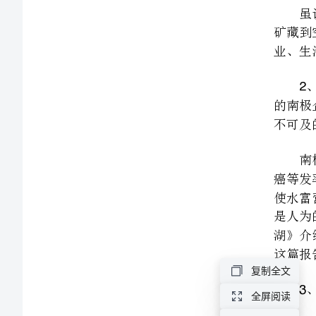
第
不可及的梦想。
一
篇：
环
境
破
3
坏
的
事
例
环
复制全文
境
全屏阅读