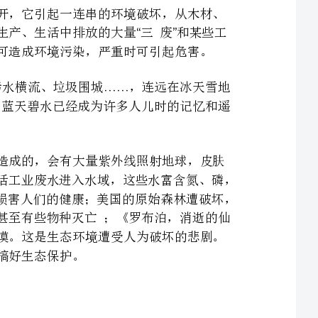
的南极企鹅体内也发现等农药残余，珠穆朗玛峰遍地狼藉？蓝天碧水已经成为许多人儿时的记忆和遥
南极臭氧空洞，是因为过去氟利昂用量过多，排放到空气中造成的，会有大量紫外线照射地球，皮肤
癌等发率升高，地球温度升高；许多水域会发生赤潮等是因为生活工业废水进入水域，这些水富含氮、磷，
使水富营养化造成的，会导致鱼虾死亡，也会通过生物富集作用损害人们的健康；美国的原始森林遭破坏，
是人为的，有很多树木都是被砍伐的。造成很多动物流离失所，甚至有些物种灭亡；《罗布泊，消逝的仙
湖》介绍就是罗布泊本是非常美丽的湖泊，如今消逝了，成了荒漠。这是生态环境遭受人为破坏的悲剧。
环境污染的原因主要是人为的因素所造成。战时由于大量使用各种武器对居民的杀伤和对居民区的破
例如城市的空气污染造成空气污浊，人们的发病率上升等等；水污染使水环境质量恶化，饮用水源的
质量普遍下降，威胁人的身体健康，引起胎儿早产或畸形等等。严重的污染事件不仅带来健康问题，也造
们环境意识的提高，由于污染引起的人群纠纷和冲突逐年增加。