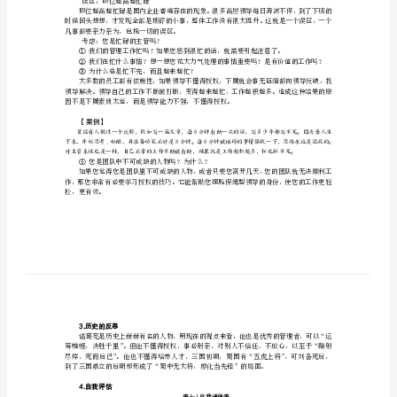
巧
为什么要学习授权
（上）
为
1.授权是新时代提出的新课题
什
么
要
学
授权是企业管理的一个重要环节；
授权是主管必须掌握的必要管理技巧；
习
授
导致团队绩效提高；
主管应该处理更重要更有价值的事务。
权
2.忙碌的主管
1.
误区：职位越高越忙碌
授
权
凡事都要亲力亲为，包揽一切的误区。