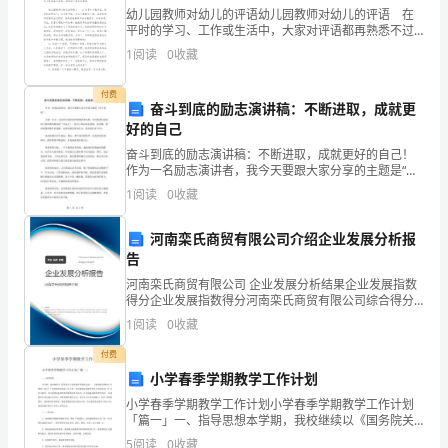
上
幼儿园教师对幼儿的评语幼儿园教师对幼儿的评语 在
作？
平时的学习、工作或生活中，大家对评语都再熟悉不过
发
我是否很难相信别人也能把工作做得
了吧，评语能帮助被评价者确切地了解自己与评价目标
1
阅读
0
收藏
很好？
的差距，明确自己的努力方向。你所见过的评语是什么
生
样的
我是否害怕下属捅娄子，最后由自己
付费
承担责任？
了
奋斗到底的励志演讲稿：不断进取，成就更
我不愿意授权，是否因为我很害怕失
好的自己
很
去控制？
奋斗到底的励志演讲稿：不断进取，成就更好的自己！
作为一名励志演讲者，我今天要跟大家分享的主题是“奋
大
斗到底”。人的一生中，总会经历各种各样的挫折和失
1
阅读
0
收藏
败。有时候我们会惊叹于那些顺风顺水的“幸运儿”，而自
的
己
授权的好处
河南栾氏商贸有限公司介绍企业发展分析报
变
告
化。
河南栾氏商贸有限公司 企业发展分析结果企业发展指数
得分企业发展指数得分河南栾氏商贸有限公司综合得分
1.授权的好处
20
说明：企业发展指数根据企业规模、企业创新、企业风
授权的好处主要体现在以下几个方面：
1
阅读
0
收藏
险、企业活力四个维度对企业发展情况进行评价。该企
世
业的
付费
处理重要的事情。
小学春季学期教学工作计划
纪
小学春季学期教学工作计划小学春季学期教学工作计划
的
「篇一」一、指导思想本学期，我校继续以《国务院关
和成就感。
于基础教育发展的决定》、《基础教育课程改 革纲要
5
阅读
0
收藏