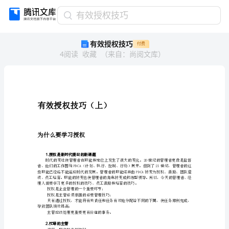
有
有效授权技巧
效
有效授权技巧
付费
授
4
阅读
收藏
（
来自
：
尚阅文库
）
权
技
巧
有
效
授
有效授权技巧（上）
权
技