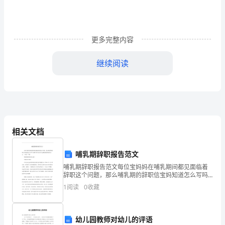
变
迁
更多完整内容
使
继续阅读
管
3.历史的反思
理
者
在
相关文档
职
4.自我评估
能
哺乳期辞职报告范文
自我评估：我需要授权吗？
哺乳期辞职报告范文每位宝妈妈在哺乳期间都见面临着
和
辞职这个问题，那么哺乳期的辞职信宝妈知道怎么写吗?
我是否百务缠身，经常加班？
下面橙子给大家分享几篇哺乳期辞职报告范文，一同看
1
阅读
0
收藏
我是否无暇考虑组织的发展战略？
定
一下吧!哺乳期的辞职信范文篇1尊敬的企业领导：在此先
对
我是否相信只有我才能做好这份工
位
作？
幼儿园教师对幼儿的评语
我是否很难找得出可以授权代办的工