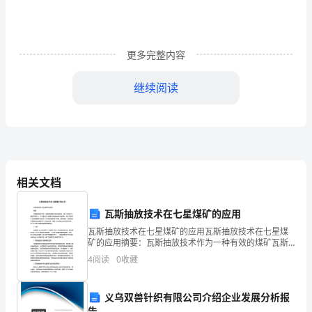
合
测
更多完整内容
评
继续阅读
专
项
A．B．
测
相关文档
C．D．
试
瓦斯抽放技术在七星煤矿的应用
7、下列运算结果正确的是（）
试
瓦斯抽放技术在七星煤矿的应用瓦斯抽放技术在七星煤
矿的应用摘要：瓦斯抽放技术作为一种有效的煤矿瓦斯
治理手段，被广泛应用于七星煤矿等矿山。本文通过对
题
4
阅读
0
收藏
七星煤矿瓦斯抽放技术的研究，探讨了其在矿山瓦斯治
理中的应
（详
义乌双兽针织有限公司介绍企业发展分析报
告
8、的相反数是（）