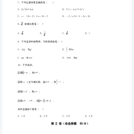
数
学
七
年
级
上
册
期
次．将1370000用科学记数法表示为（）
中
综