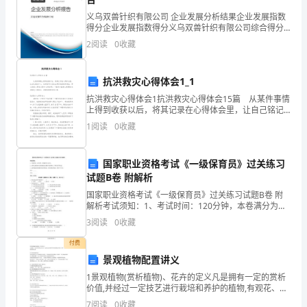
解）
义乌双兽针织有限公司 企业发展分析结果企业发展指数
得分企业发展指数得分义乌双兽针织有限公司综合得分
说明：企业发展指数根据企业规模、企业创新、企业风
四
2
阅读
0
收藏
险、企业活力四个维度对企业发展情况进行评价。该企
业的
川
9、下列各项中的两项，为同类项的是（）
抗洪救灾心得体会1_1
德
抗洪救灾心得体会1抗洪救灾心得体会15篇 从某件事情
A．与B．与
上得到收获以后，将其记录在心得体会里，让自己铭记
阳
于心，这样就可以总结出具体的经验和想法。那么好的
1
阅读
0
收藏
心得体会是什么样的呢？下面是小编精心整理的抗洪
外
国
国家职业资格考试《一级保育员》过关练习
10、下列说法：
试题B卷 附解析
语
国家职业资格考试《一级保育员》过关练习试题B卷 附
①若，则；
解析考试须知：1、考试时间：120分钟，本卷满分为
学
100分。 2、请首先按要求在试卷的指定位置填写您的姓
3
阅读
0
收藏
名、准考证号等信息。 3、请仔细阅读各种题目的
校
ab
②若，互为相反数，且，则；
付费
数
景观植物配置讲义
1景观植物(赏析植物)、花卉的定义凡是拥有一定的赏析
学
③若，则；
价值,并经过一定技艺进行栽培和养护的植物,有观花、观
叶、观茎、观果和观根的植物总称。景观植物配置观点
7
阅读
0
收藏