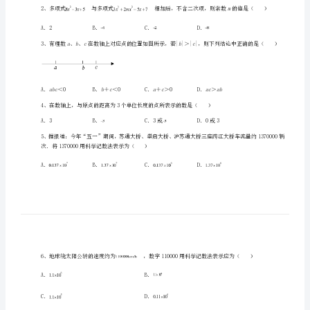
四
川
德
阳
外
一、单选题（10小题，每小题2分，共计20分）
国
aa
1、与﹣2互为倒数，那么等于（）
语
学
校