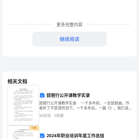
上
的
讲
更多完整内容
话
继续阅读
老
年
朋
本拥有的武器将具有全球攻防能力。
友
相关文档
强国防建设。
们
琵琶行公开课教学实录
你
琵琶行公开课教学实录 一千多年前，一支琵琶曲，作
者听了不禁潸然泪下。一千多年后，一篇《》，我们读
们
了唏嘘不已。人生的沉浮谁能主宰？只可叹那不幸的人
36
阅读
0
收藏
不幸的事。以下是的琵琶行公开课教学实录，欢送阅
好！
读。
付费
在
2024年职业培训年度工作总结