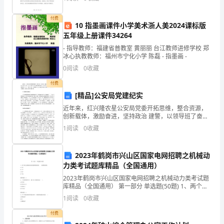
达我对大家的感激之情，感谢你们给我这个机会，
吃点豆腐脑，对身体绝对有好处。
在
付费
10 指墨画课件小学美术浙人美2024课标版
此
五年级上册课件34264
我
- 指导教师：福建省普教室 黄丽丽 台江教师进修学校 郑
冰心执教教师：福州市宁化小学 陈磊 - 指墨画 -
代
0
阅读
0
收藏
吃苦瓜也不得糖尿病。
表
付费
[精品]公安局党建纪实
公
近年来，红兴隆农星公安局党委开拓思维，整合资源，
司
创新载体，激励奋进，坚持政治 建警，以领导班了奋发
有为、党员队伍素质优良、制度机制健全完善、备项匚
1
阅读
0
收藏
作强力推进、 党群及警民关系融洽和谐为H标，全面贯
党
彻落
委
2023年鹤岗市兴山区国家电网招聘之机械动
力类考试题库精品（全国通用）
向
2023年鹤岗市兴山区国家电网招聘之机械动力类考试题
全
库精品（全国通用） 第一部分 单选题(50题) 1、两个相
互接触表面间的静摩擦系数( )动摩擦系数。A.大于B.小于
1
阅读
0
收藏
C.等于D.不定【答案
司
付费