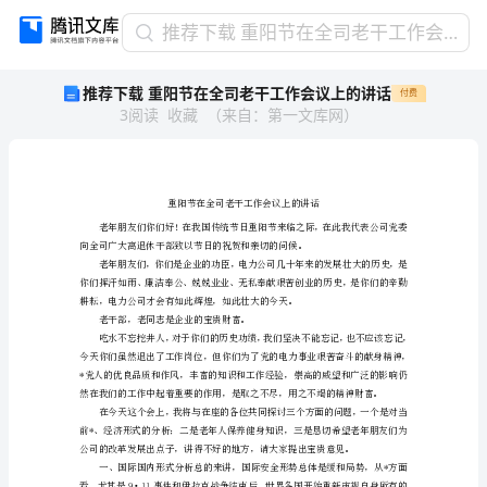
推
推荐下载 重阳节在全司老干工作会议上的讲话
荐
推荐下载 重阳节在全司老干工作会议上的讲话
付费
下
3
阅读
收藏
（
来自
：
第一文库网
）
载
重
阳
节
在
全
司