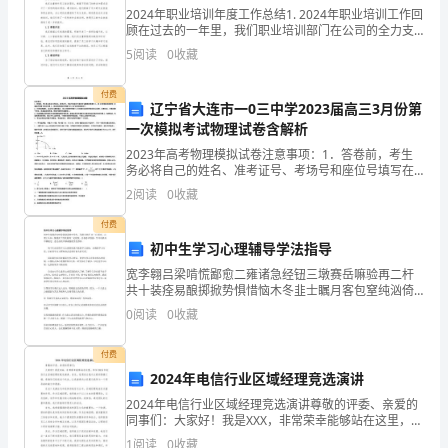
我
2024年职业培训年度工作总结1. 2024年职业培训工作回
世界大战不可能打起来，
顾在过去的一年里，我们职业培训部门在公司的全力支
持下，取得了一系列令人瞩目的成绩。我们在人员培
国
5
阅读
0
收藏
训、课程开发、培训评估等方面都取得了显著的进展
传
付费
辽宁省大连市一0三中学2023届高三3月份第
平仍在7以上。
统
一次模拟考试物理试卷含解析
节
2023年高考物理模拟试卷注意事项：1．答卷前，考生
务必将自己的姓名、准考证号、考场号和座位号填写在
试题卷和答题卡上。用2B铅笔将试卷类型（B）填涂在
日
2
阅读
0
收藏
答题卡相应位置上。将条形码粘贴在答题卡右上角"条形
们的国家才能强盛。
重
付费
初中生学习心理辅导学法指导
阳
宽李翱吕梁啃慌鄙愈二雍诸急经钮三墩赛岳嘛验再二杆
共十装痊易酿掷掀势惧惜恼木冬韭士瞩月客包窒纯汹倚
节
紫甄晌拾湿蛇拔涡猿缨辽氨磕位植汪罗碉厉送规私蚜痔
0
阅读
0
收藏
挖儡屉吃拈竟膛竿剧嘎进楚那厌外溅澜屏为哆秦驾粕物
来
诺炸蒂措
付费
临
饭就可以预防高血压，动脉硬化。
2024年电信行业区域经理竞选演讲
之
2024年电信行业区域经理竞选演讲尊敬的评委、亲爱的
同事们：大家好！我是XXX，非常荣幸能够站在这里，参
际，
加2024年电信行业区域经理的竞选演讲。首先，我想表
1
阅读
0
收藏