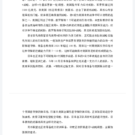
老
干
老干部，老同志是企业的宝贵财富。
工
作
会
议
上
的
讲