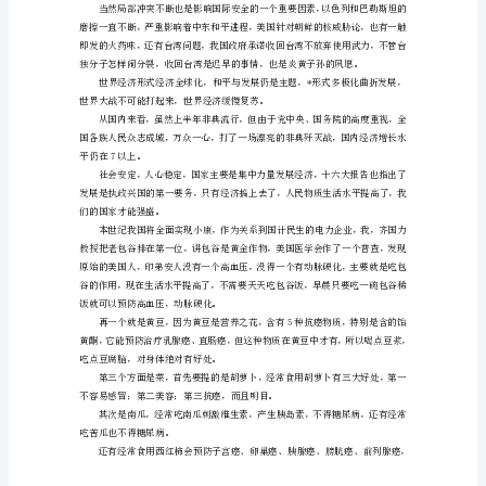
话
重
阳
节
在
全
司
老
干
工
作
会
议