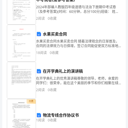
友
2024年部编人教版四年级道德与法治下册期中考试卷
（及参考答案)(时间：60分钟，总分100分)班级： 姓
多、
名： 分数： 一、填空题（共20分）
2
阅读
0
收藏
电
水果买卖合同
话
水果买卖合同水果买卖合同 随着法律观念的日渐普及，
合同的法律效力与日俱增，签订合同能促使双方标准地
忙，
承诺和履行合作。那么合同书的格式，你掌握了吗？下
18
阅读
0
收藏
面是小编为大家收集的水果买卖合同，希望能够帮
还
经
在开学典礼上的演讲稿
常
在开学典礼上的优秀演讲稿尊敬的领导，老师，亲爱的
同学们：很荣幸，能在这个美丽的季节和你们相聚在绿
有
茵如画的经贸园，和你们一起分享收获的喜悦。我们很
2
阅读
0
收藏
是激动，能够凭着自己的努力从激烈的竞争中脱颖而
人
出，我们很
付费
登
物流专线合作协议书
门
1
阅读
0
收藏