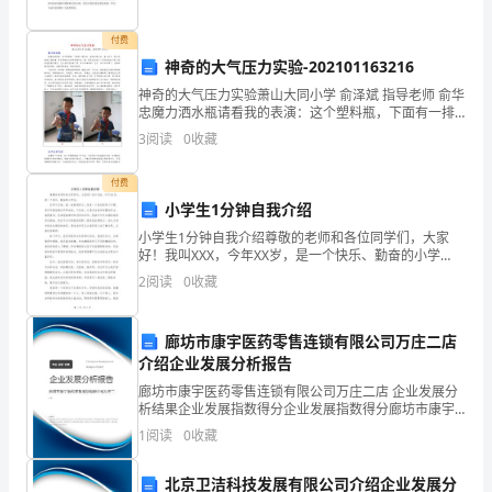
拜
访，
付费
神奇的大气压力实验-202101163216
似
神奇的大气压力实验萧山大同小学 俞泽斌 指导老师 俞华
乎
忠魔力洒水瓶请看我的表演：这个塑料瓶，下面有一排
小孔，我给它灌上水，盖上盖子。拿出水面成了洒水
3
阅读
0
收藏
忙
壶，水不停地从小洞中奔涌而出。咦，水怎么不流了？
是
得
付费
小学生1分钟自我介绍
第2页
不
小学生1分钟自我介绍尊敬的老师和各位同学们，大家
好！我叫XXX，今年XX岁，是一个快乐、勤奋的小学
可
生。在学习方面，我一直都很努力。我有一个良好的学
2
阅读
0
收藏
习习惯，每天早晨我都会早早起床，不贪玩，认真完成
开
老师布
交。
廊坊市康宇医药零售连锁有限公司万庄二店
介绍企业发展分析报告
其
廊坊市康宇医药零售连锁有限公司万庄二店 企业发展分
析结果企业发展指数得分企业发展指数得分廊坊市康宇
实，
医药零售连锁有限公司万庄二店综合得分说明：企业发
1
阅读
0
收藏
展指数根据企业规模、企业创新、企业风险、企业活力
其
四个
北京卫洁科技发展有限公司介绍企业发展分