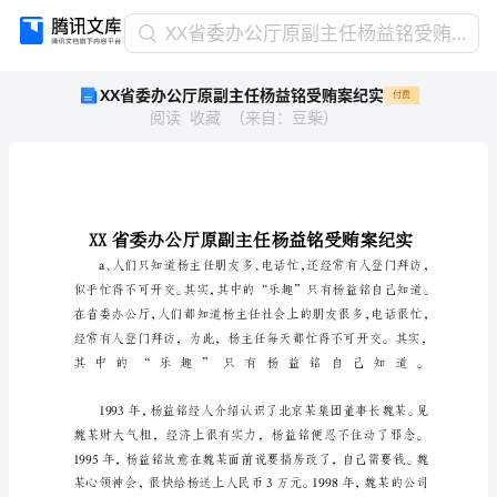
XX
XX省委办公厅原副主任杨益铭受贿案纪实
省
XX省委办公厅原副主任杨益铭受贿案纪实
付费
委
阅读
收藏
（
来自
：
豆柴
）
办
公
厅
原
副
主
任