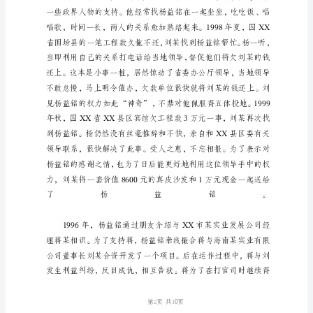
委
办
公
厅
原
副
主
任
杨
益
铭
第1页
受
贿