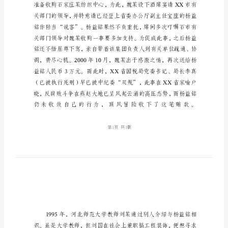
杨
益
铭
受
贿
案
纪
实
XX
省