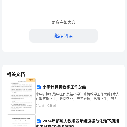
案
纪
更多完整内容
实
a、
继续阅读
人
们
只
知
相关文档
付费
道
小学计算机教学工作总结
杨
小学计算机教学工作总结小学计算机教学工作总结1本人
在教育教学上，爱岗敬业，严谨治教，热爱学生，努力
主
做 到把学生教好，让学生成功成才。计算机教学工作，
2
阅读
0
收藏
不仅仅是让 学生学会几种操作，更重要的是要提高学生
的
任
2024年部编人教版四年级道德与法治下册期
朋
中考试卷(及参考答案)