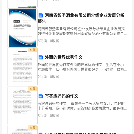
明，是全面建设小康社会的重要目标。依法治国是党领
话：
导人民治理国
_________
河南省智圣酒业有限公司介绍企业发展分析
中扣除其款项，无须事先通知
法
报告
定
河南省智圣酒业有限公司 企业发展分析结果企业发展指
第六条提前还款
数得分企业发展指数得分河南省智圣酒业有限公司综合
代
得分说明：企业发展指数根据企业规模、企业创新、企
6
阅读
0
收藏
表
业风险、企业活力四个维度对企业发展情况进行评价。
该企
人：
付费
_________
外面的世界优秀作文
借
外面的世界优秀作文外面的世界优秀作文 生活在小小
款
的城市里，从小就对外面目世界很好奇。小时候，以为
这座城市就是我要生活一辈子的时方；长大些后，才发
人
2
阅读
0
收藏
觉这样的人生未免太枯燥无味了，我所在的这个城市里
(抵
与
付费
押
写答应妈妈的作文
人)：
写容许妈妈的作文 母亲是一个穷人家的女儿，年轻时
_________
十分美丽。我小的时候，尽管她对我发着脾气，面色很
电
难看，但在我看来，她依旧是美丽的。这甚至影响了我
3
阅读
0
收藏
一生中对女子的审美观，我一直以为像我的母亲那样，
话：
白皙
_________
付费
住