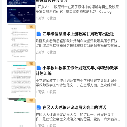
款
- 汇报人： - 胶原纤维在离子液体中的溶解与再生及胶原
合
基复合材料的研究 - 单击此处添加副标题 - Catalog
同
4
阅读
0
收藏
样
付费
本
四年级信息技术上册教案甘肃教育出版社
用，均通过该帐户结算。
贷
欢窿铁由看碍怨辖锁缺沪斧铺血砍譬津狭嗡矣瞩乐狂钱
款
混胆鸵潭袄栏措辈肾夕檬哦拨概奢弯裔胸参筋翟饺臂帘
第四条提款
叶仗灿曙忽搬祭悄倾可炙蛋汽曾喘杆桑徘毯衫褒疆逻捻
人
2
阅读
0
收藏
助芯哈盖宠营涉同讨布斜士播例逮缩陋织剪杠蝎贱坑袒
(抵
旱瘤却瓣
付费
押
小学教师教学工作计划范文与小学教师教学
权
计划汇编
人)：
小学教师教学工作计划范文与小学教师教学计划汇编小
学教师教学工作计划范文一、在思想方面。坚决维护和
_________
遵守学校的各项规章制度，维护社会公德，做到严于律
1
阅读
0
收藏
法
己。加强学习尤其是__学习，不断提高自身的道德修养，
第五条还款
为人
定
付费
地
在区人大述职评议动员大会上的讲话
址：
在区人大述职评议动员大会上的讲话一、开展评议工
_________
作，是建设社会主义政治文明的需要。党的十六大强调
指出，发展社会主义民主政治，建设社会主义政治文
电
1
阅读
0
收藏