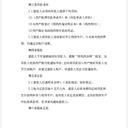
贷
1.1贷款币种：_________
款
人
(抵
押
权
第二条利率和利息的计算
人)：
_________
法
定
地
址：
_________