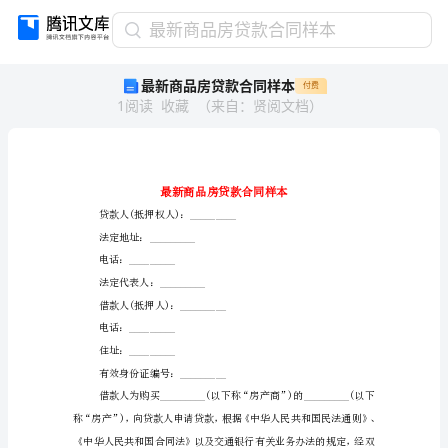
最
最新商品房贷款合同样本
新
最新商品房贷款合同样本
付费
商
1
阅读
收藏
（
来自
：
贤阅文档
）
品
房
贷
款
合
同
贷款人(抵押权人)：_________
样
法定地址：_________