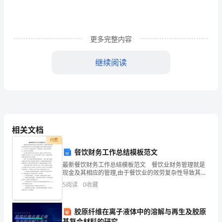
电
话：
_________
更多完整内容
法
继续阅读
定
代
表
人：
相关文档
_________
付费
2.3结息方式：_________。
餐饮财务工作总结模板范文
最
第三条贷款条件
最新餐饮财务工作总结模板范文 餐饮业财务管理就是
新
现金及其相应的管理,由于餐饮业的效劳复杂性导致其在
很多环节中容易出现漏洞,会使企业蒙受不必要的损失。
商
5
阅读
0
收藏
以下是关于“餐饮财务范文”的两篇范文，欢送大家参考
品
房
胶原纤维在离子液体中的溶解与再生及胶原
贷
基复合材料的研究