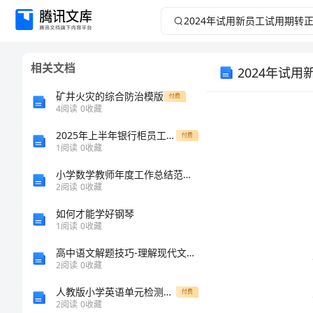
2024
年
相关文档
2024年试
试
矿井火灾的综合防治模版
付费
用
4
阅读
0
收藏
新
2025年上半年银行柜员工作总结精选
付费
1
阅读
0
收藏
员
小学数学教师年度工作总结范例5篇
2
阅读
0
收藏
工
如何才能学好钢琴
1
阅读
0
收藏
试
高中语文解题技巧-理解现代文中重要词语和句子的含意
用
2
阅读
0
收藏
人教版小学英语单元检测题三年级第5单元测试
付费
期
2
阅读
0
收藏