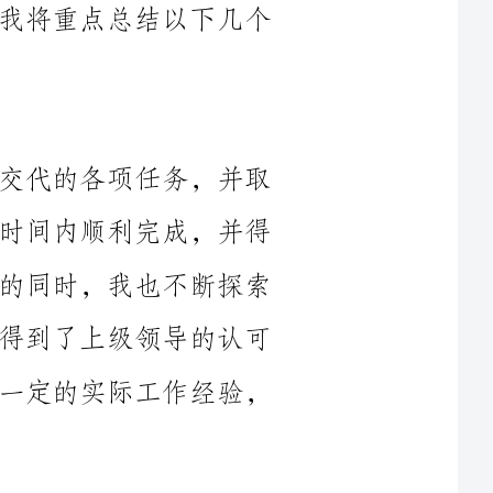
在试用期，我兢兢业业地完成了公司交代的各项任务，并取
得了一定的成果。我负责的项目在预定的时间内顺利完成，并得
到了客户的高度认可和好评。在完成工作的同时，我也不断探索
创新，提出了一些改进和优化的意见，并得到了上级领导的认可
和采纳。通过这段时间的工作，我积累了一定的实际工作经验，
力。首
先，我通过参加公司组织的培训和课程学习了解了公司的产品和
服务，提高了自己的产品知识和行业知识。其次，我积极参与团
队内部的技术交流和分享，借鉴他人的经验和思维方式，提高了