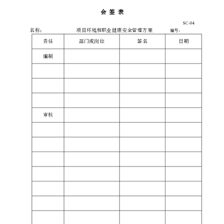
过
程
中，
我
们
看
到
的
天
空
中
有
一