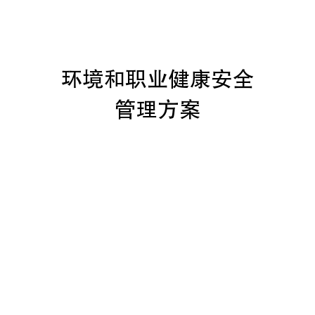
安
全
管
理
方
案
20、
在
观
星