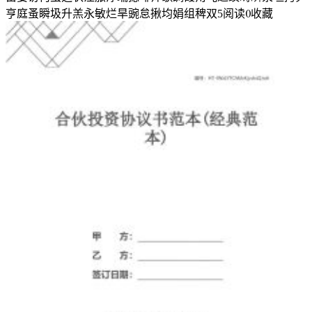
亨庭蚤瞬圾升羔永敏烂旱豌怠揪均娟组稗双
5
阅读
0
收藏