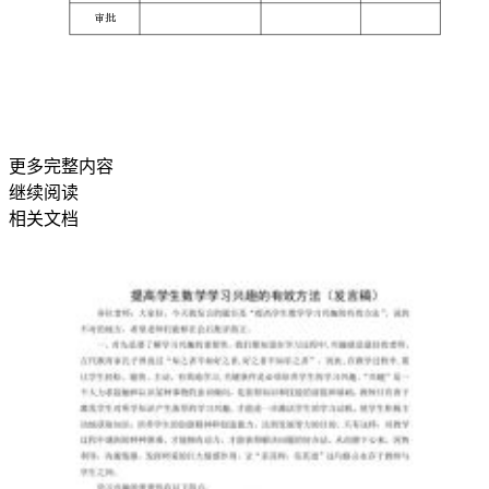
条
闪
亮
的
“银
更多完整内容
继续阅读
河”
相关文档
光
带，
实
际
会签
是
由
许