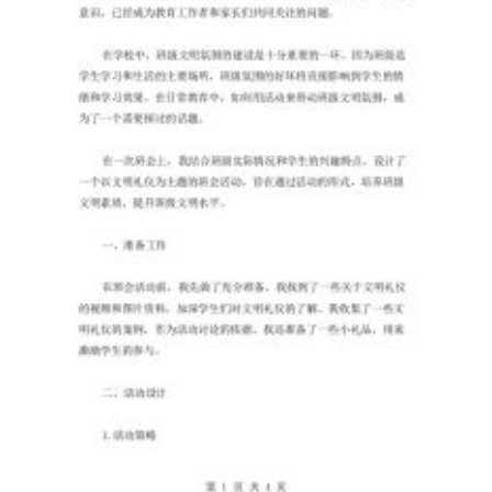
美
国
的
“阿
波
罗
11
号”
载
人
飞
船
成