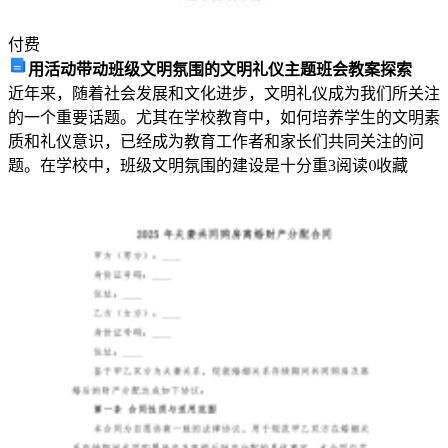
功
付费
用活动带动班级文明氛围的文明礼仪主题班会教案探索
环
近年来，随着社会发展和文化进步，文明礼仪成为我们所关注
境
的一个重要话题。尤其在学校教育中，如何培养学生的文明素
和
质和礼仪意识，已经成为教育工作者和家长们共同关注的问
职
题。在学校中，班级文明氛围的建设是十分重
3
阅读
0
收藏
业
健
康
安
全
管
理
方
案