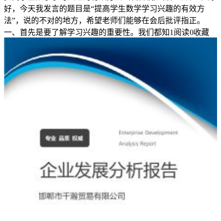
好，今天我发言的题目是“提高学生数学学习兴趣的有效方
集
法”，说的不对的地方，希望老师们能够在会后批评指正。
团，
一、首先是要了解学习兴趣的重要性。我们都知
1
阅读
0
收藏
被
人
们
称
为
审批
银
河
系。
我
们
生