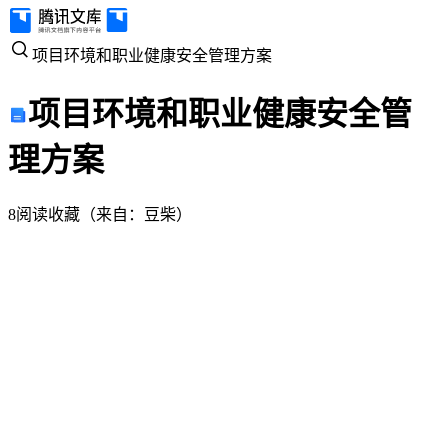
项
项目环境和职业健康安全管理方案
目
项目环境和职业健康安全管
环
理方案
境
8
阅读
收藏
（
来自
：
豆柴
）
和
职
业
健
康