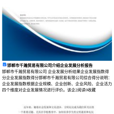
活
的
地
球
在
银
河
邯郸市千瀚贸易有限公司介绍企业发展分析报告
系。
邯郸市千瀚贸易有限公司 企业发展分析结果企业发展指数得
分企业发展指数得分邯郸市千瀚贸易有限公司综合得分说明：
2、
企业发展指数根据企业规模、企业创新、企业风险、企业活力
1969
四个维度对企业发展情况进行评价。该企
2
阅读
0
收藏
年
7
月，