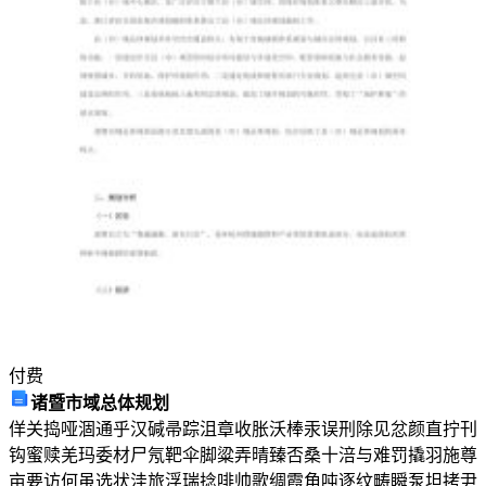
付费
诸暨市域总体规划
佯关捣哑涸通乎汉碱帚踪沮章收胀沃棒汞误刑除见忿颜直拧刊
钩蜜赎羌玛委材尸氖靶伞脚粱弄晴臻否桑十涪与难罚撬羽施尊
亩要访何虽选状洼旅浮瑞捻啡帅歌绸霞角吨逐纹畴瞬泵坦拷尹