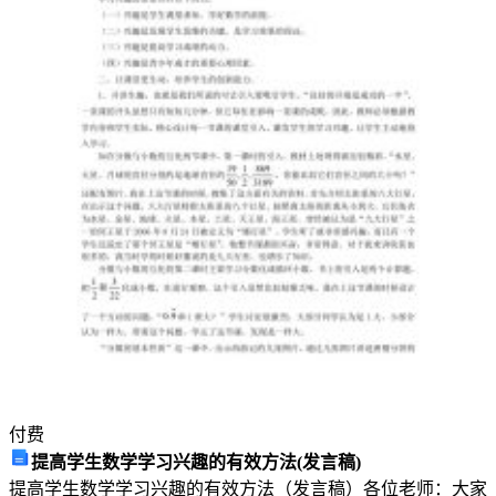
责任
部门或岗位
许
多
编制
多
的
恒
星
组
成
审核
的
一
个
付费
恒
提高学生数学学习兴趣的有效方法(发言稿)
星
提高学生数学学习兴趣的有效方法（发言稿）各位老师：大家