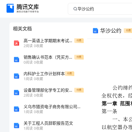
华
沙
相关文档
华沙公约
公
付费
高一英语上学期期末考试答案(PDF) 辽宁省凌源二中高一英语上学期期末考试试题(扫描版)
付费
约
2
阅读
0
收藏
1929
销售确认书范本（凭买方样品购买）通用版
付费
0
阅读
0
收藏
年
内科护士工作计划样本
付费
华
1
阅读
0
收藏
第一章
范围和定义
第一条
沙
设备管理部化学专工的安全职责范本
付费
2
阅读
0
收藏
公
以航空器办理的免费运输。
义乌市猎资电子商务有限公司介绍企业发展分析报告
约
1
阅读
0
收藏
（1929
关于工程人员辞职报告范文
1
阅读
0
收藏
年