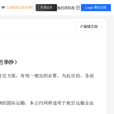
立享超值文库资源包
我的资料库
开通会员
Login 腾讯文档
编辑文档
公约缔约国认为，国际航空运输的条件，在所用文件和承运人的责任方面，有统一规定的必要，为此目的，各派
一、本公约适用于所有以航空器运送旅客、行李或货物而收取报酬的国际运输。本公约同样适用于航空运输企业
二、本公约所指的国际运输的意义是：根据有关各方所订的合同，不论在运输中是否有间断或转运，其出发地
和目的地是在两个缔约国或非缔约国的主权、宗主权、委任统治权或权力管辖下的领土内有一个约定的经停地点的任
何运输。在同一缔约国的主权、宗主权、委任统治权或权力管辖下的领土间的运输，如果没有这种约定的经停地点，
三、几个连续的航空承运人所办理的运输，如果被合同各方认为是一个单一的业务活动，则无论是以一个合同或