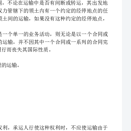
一系列的合同的形式订立的，就本公约的适用来说，应作为一个单一的运输，并不因其中一个合同或一系列的合同完
（三）约定的经停地点，但承运人保留在必要时变更经停地点的权利，承运人行使这种权利时，不应使运输由于
二、如果没有客票、或客票不合规定或客票遗失，不影响运输合同的存在和有效，这项运输合同仍将受本公约规
则的约束。但是如果承运人承运旅客而不出具客票，承运人就无权引用本公约关于免除或限制承运人责任的规定。