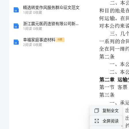
10
精选转变作风服务群众征文范文
1
阅读
0
收藏
第二条
月
浙江震元医药连锁有限公司新昌大药房介绍企业发展分析报告
12
1
阅读
0
收藏
第二章运输凭证
日
幸福家庭事迹材料
第一节客票
付费
2
阅读
0
收藏
订
第三条
于
（一）出票地点和
（二）出发地和目
波
这种变更而丧失其国际
兰
华
沙）
第二节行李票
公
复制全文
第四条
约
全屏阅读