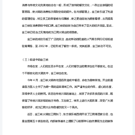
大
众
餐
饮
的分水岭。
市
场
（二）青果路餐饮一条街
报
纸
软
文
（一）
大
众