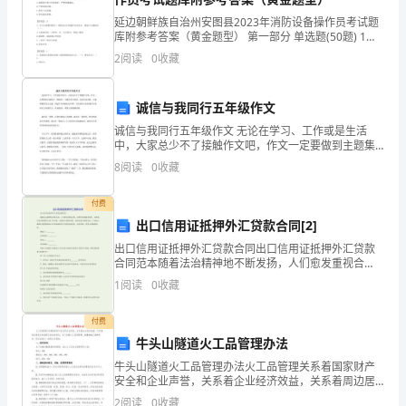
市
延边朝鲜族自治州安图县2023年消防设备操作员考试题
库附参考答案（黄金题型） 第一部分 单选题(50题) 1、
的
下列对应釆用预作用系统的场所说法不正确的是（ ）。
2
阅读
0
收藏
A.系统处于准工作状态时，严禁管道
餐
诚信与我同行五年级作文
饮
诚信与我同行五年级作文 无论在学习、工作或是生活
业
中，大家总少不了接触作文吧，作文一定要做到主题集
中，围绕同一主题作深入阐述，切忌东拉西扯，主题涣
8
阅读
0
收藏
并
散甚至无主题。写起作文来就毫无头绪？下面是帮大家
的诚
（三）前进中的金三峡
不
付费
出口信用证抵押外汇贷款合同[2]
发
出口信用证抵押外汇贷款合同出口信用证抵押外汇贷款
合同范本随着法治精神地不断发扬，人们愈发重视合
达，
个不断变化的大潮流中，金三峡也在变。
同，合同的类型越来越多，合同是对双方的保障又是一
1
阅读
0
收藏
种约束。合同有不同的类型，当然也有不同的目的，下
除
面是小编帮
付费
小
牛头山隧道火工品管理办法
吃
牛头山隧道火工品管理办法火工品管理关系着国家财产
安全和企业声誉，关系着企业经济效益，关系着周边居
店
民及参战职工的生命安全，为了加强火工品的管理，使
2
阅读
0
收藏