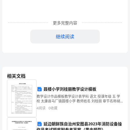
餐
饮
更多完整内容
消
费
继续阅读
的
分
水
岭
相关文档
1996
聂楼小学刘桂丽教学设计模板
年
教学设计作品模板教学设计表学科 语文 授课年级 五 学
校 太康县马厂镇聂楼小学 教师姓名 刘桂丽 章节名称胡
以
杨赞计划学时二课时学习内容分析了解作者钟情于胡杨
4
阅读
0
收藏
的原因，感受胡杨顽强的生命力和默默奉献的精神
前，
延边朝鲜族自治州安图县2023年消防设备操
我
作员考试题库附参考答案（黄金题型）