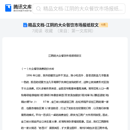
精
精品文档-江阴的大众餐饮市场报纸软文
品
精品文档-江阴的大众餐饮市场报纸软文
付费
文
7
阅读
收藏
（
来自
：
第一文库网
）
档-
江
阴
的
大
众
餐
（一）大众餐饮消费的分水岭