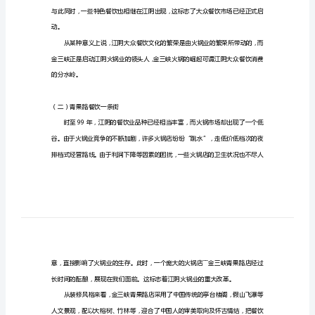
饮
市
场
报
纸
软
文
江
阴
的
动。