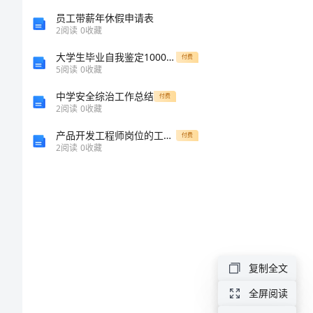
文
员工带薪年休假申请表
2
阅读
0
收藏
本
大学生毕业自我鉴定1000字【精选】
付费
5
阅读
0
收藏
欣
中学安全综治工作总结
付费
2
阅读
0
收藏
赏
产品开发工程师岗位的工作职责
付费
教
2
阅读
0
收藏
师
年
终
工
作
复制全文
总
全屏阅读