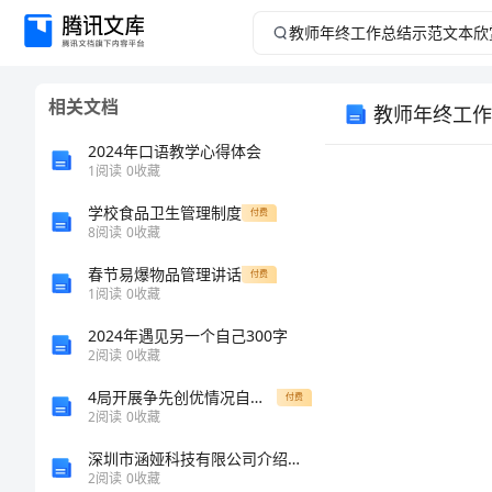
教
师
相关文档
教师年终工作
年
2024年口语教学心得体会
终
1
阅读
0
收藏
学校食品卫生管理制度
工
付费
8
阅读
0
收藏
作
春节易爆物品管理讲话
付费
1
阅读
0
收藏
总
2024年遇见另一个自己300字
2
阅读
0
收藏
结
4局开展争先创优情况自查报告
付费
示
2
阅读
0
收藏
深圳市涵娅科技有限公司介绍企业发展分析报告
范
2
阅读
0
收藏