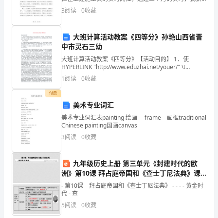
到
得了很多宝贵的经验和知识。在这期间，我参与了多个
3
阅读
0
收藏
项目的实施，包括商业建筑、住宅楼和道路建设等。以
了
下是我对
学
大班计算活动教案《四等分》孙艳山西省晋
中市灵石三幼
习
大班计算活动教案《四等分》【活动目的】 1．使
HYPERLINK "http://www.eduzhai.net/youer/" \t
的
"_blank"幼儿理解四等分的含义：四等分后的每份是一样
1
阅读
0
收藏
大的，
重
付费
要
美术专业词汇
美术专业词汇表painting 绘画 frame 画框traditional
性
Chinese painting国画canvas
以
3
阅读
0
收藏
及
九年级历史上册 第三单元《封建时代的欧
作
洲》第10课 拜占庭帝国和《查士丁尼法典》课
时作业课件 新人教版
- 第10课 拜占庭帝国和《查士丁尼法典》 - - - - 黄金时
为
代 - 查
中
5
阅读
0
收藏