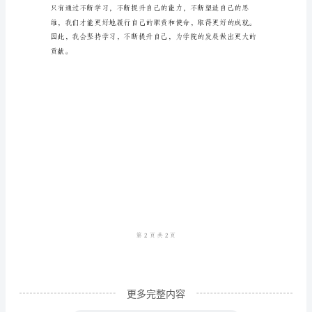
体
会
作
为
学
院
中
层
干
部，
我
有
更多完整内容
幸