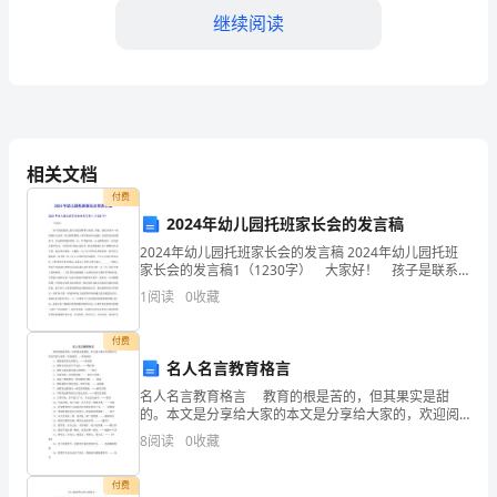
继续阅读
参
加
了
为
相关文档
期
付费
5
2024年幼儿园托班家长会的发言稿
2024年幼儿园托班家长会的发言稿 2024年幼儿园托班
天
家长会的发言稿1（1230字） 大家好！ 孩子是联系
幼儿园与家长的桥梁与纽带，因此，我们应该有一致的
的
1
阅读
0
收藏
观点与态度。幼儿园里教的一些常规知识与技
集
付费
名人名言教育格言
中
名人名言教育格言 教育的根是苦的，但其果实是甜
学
的。本文是分享给大家的本文是分享给大家的，欢迎阅
读。，欢迎阅读。 1、教育能开拓人的智力。——贺拉
8
阅读
0
收藏
斯 2、教育为公以达天下为公。——陶行知
习。
付费