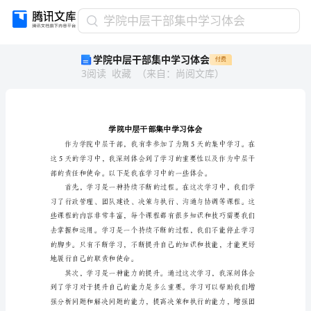
学
学院中层干部集中学习体会
院
学院中层干部集中学习体会
付费
中
3
阅读
收藏
（
来自
：
尚阅文库
）
层
干
部
集
中
学
习