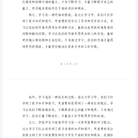
体
会
学
院
中
层
地履行自己的职责和使命。
干
部
集
中
学
习