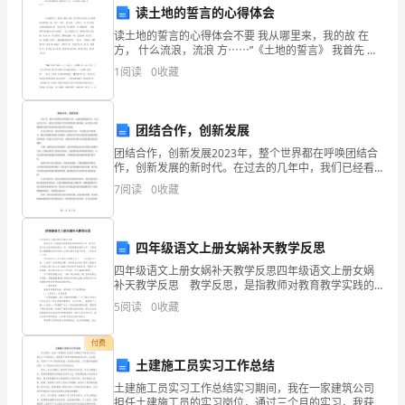
在
读土地的誓言的心得体会
这
贡献。
读土地的誓言的心得体会不要 我从哪里来，我的故 在
方， 什么流浪，流浪 方⋯⋯”《土地的誓言》 我首先 想
5
到 首歌。我 得文中关内的 北人就像歌中所唱的一般，
1
阅读
0
收藏
离了 的家 ，四 流浪 ，无家可
天
的
团结合作，创新发展
学
团结合作，创新发展2023年，整个世界都在呼唤团结合
作，创新发展的新时代。在过去的几年中，我们已经看
到了世界各国的努力和探索。这些努力正慢慢地推动着
习
7
阅读
0
收藏
世界向着更加美好的方向前进。在这个新时代，我们需
要更
中，
我
四年级语文上册女娲补天教学反思
四年级语文上册女娲补天教学反思四年级语文上册女娲
深
补天教学反思 教学反思，是指教师对教育教学实践的
再认识、再思考，并以此来总结经验教训，进一步提高
5
阅读
0
收藏
刻
教育教学水平。下面就是小编整理的四年级语文上册女
娲补
体
付费
土建施工员实习工作总结
会
土建施工员实习工作总结实习期间，我在一家建筑公司
担任土建施工员的实习岗位，通过三个月的实习，我获