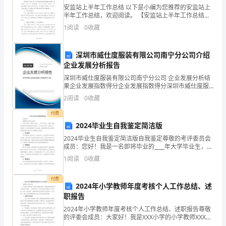
安监站上半年工作总结 以下是小编为您推荐的安监站上
英
半年工作总结，欢迎阅读。 【安监站上半年工作总结
余秋雨
语
一】今年上半年，街道安全生产形势趋于平稳，安全生
1
阅读
0
收藏
产工作取得阶段性成效，现将上半年安全工
的
读
深圳市威仕度服装有限公司南宁分公司介绍
书
企业发展分析报告
的
深圳市威仕度服装有限公司南宁分公司 企业发展分析结
名
果企业发展指数得分企业发展指数得分深圳市威仕度服
landforever.
装有限公司南宁分公司综合得分说明：企业发展指数根
言
2
阅读
0
收藏
据企业规模、企业创新、企业风险、企业活力四个维度
会
书迹即心迹，书品即人品。
对企
付费
英
2024毕业生自我鉴定简洁版
语
2024毕业生自我鉴定简洁版自我鉴定尊敬的考评委员会
的
成员：您好！我是一名即将毕业的____年大学毕业生，我
衷心感谢您抽出时间来阅读我的自我鉴定。在过去的几
同
1
阅读
0
收藏
年里，我在学术、实践和个人成长方面取得了许多成
-------李俊琪
学
付费
可
读万卷书，行万里路。
2024年小学教师年度考核个人工作总结、述
以
职报告
来
2024年小学教师年度考核个人工作总结、述职报告尊敬
看
的评委会成员：大家好！我是XXX小学的小学教师XXX。
thousandmiles.
非常荣幸能有机会向评委会呈交我的____年度考核个人工