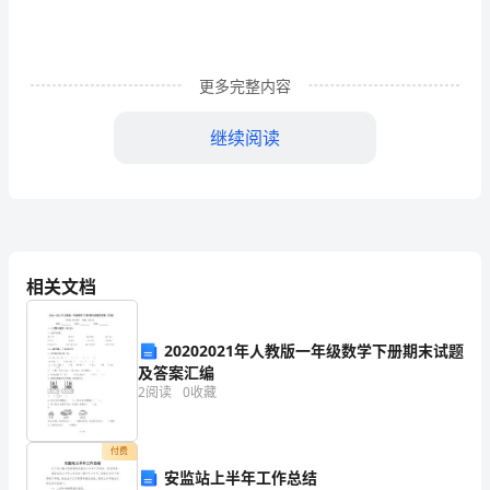
man
dies
still
更多完整内容
if
继续阅读
he
has
快就回重复他所知的话题。
done
nothing,
相关文档
进，并且逐渐懂得了世界。
as
one
20202021年人教版一年级数学下册期末试题
who
及答案汇编
2
阅读
0
收藏
has
tounders
done
付费
much.
安监站上半年工作总结