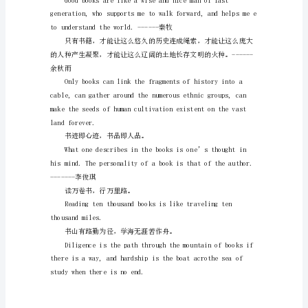
可
的宝库。
以
来
看
看
英
语
的
名
言
吧!
1.A