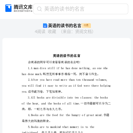
英
英语的读书的名言
语
英语的读书的名言
付费
的
4
阅读
收藏
（
来自
：
贤阅文档
）
读
书
的
名
言
英
语