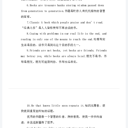
的
读
书
的
you.读书破万卷，下笔如有神。
名
言
类：即：一时之书与永久之书。
会
英
是伟大的饥饿的粮食。
语
的
同
学