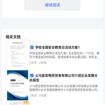
续
继续阅读
教
word
库，
育
考
程()的施工。
相关文档
A:整体结构
试
学校全国安全教育日活动方案1
B:所有结构
学校全国安全教育日活动方案1 无论是任何一个行业，撰
完
C:主体结构
写方案是成功的前提，是成就事业的必要过程。而安全
主题一直是教育工作中的重中之重，提前策划好安全主
D:主要结构
1
阅读
0
收藏
题活动方案是安全教育活动的需要。你是否在找正准
整
答案：C
义马星宏物资贸易有限公司介绍企业发展分
题
析报告
义马星宏物资贸易有限公司 企业发展分析结果企业发展
库
指数得分企业发展指数得分义马星宏物资贸易有限公司
进行延期复合。
综合得分说明：企业发展指数根据企业规模、企业创
2
阅读
0
收藏
新、企业风险、企业活力四个维度对企业发展情况进行
A:三
及
评价。
付费
B:二