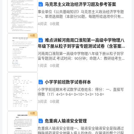
马克思主义政治经济学习题及参考答案
参
C:一
事业单位《公共基础知识》马克思主义政治经济学专题
一、单项选择题（本部分50题，每题所给选项中只有一
D:五
考
个是正确答案。）1．在马克思主义政治经济学当中，其
4
阅读
0
收藏
答案：B
理论基础是（ ）。A.英国古典政治经济学
答
付费
难点详解河南周口淮阳第一高级中学物理八
案
年级下册从粒子到宇宙专题测试试卷（含答案详
解）
A:不宜小于3跨和小于50mm
河南周口淮阳第一高级中学物理八年级下册从粒子到宇
宙专题测试 考试时间：90分钟；命题人：教研组考生注
（突
B:不宜小于3跨和小于30mm
意：1、本卷分第I卷（选择题）和第Ⅱ卷（非选择题）两
1
阅读
0
收藏
部分，满分100分，考试时间90分钟2、答卷前，
C:不宜小于2跨和小于30mm
破
D:不宜小于2跨和小于50mm
小学学前班数学试卷样本
训
答案：D
小学学前班期末考试数学试卷姓名：得分：一、直接写
得数（17）4+5= 9-6= 0+10= 5+3= 10-8=
练）
3
阅读
0
收藏
A:美观装饰
完
付费
危重病人输液安全管理
B:遮挡视线
整
危重病人输液安全管理一、输液安全输液安全是指通过
C:提醒警告
静脉将药液安全地输入病人的体内，在输液的整个过程