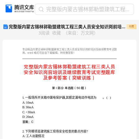
完
完整版内蒙古锡林郭勒盟建筑工程三类人员安全知识岗前培训及继续教育考试完整题库及参考答案（突破训练）
整
完整版内蒙古锡林郭勒盟建筑工程三类人员安全知识岗前培训及继续教育考试完整题库及参考答案（突破训练）
付费
版
3
阅读
收藏
（
来自
：
万文网
）
内
蒙
古
锡
word
库，
林
郭
勒