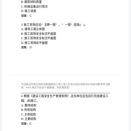
盟
建
筑
工
A:10mA
B:30mA
程
C:+30mA
三
D:20mA
答案：C
类
人
A:工人出勤情况
员
B:建筑材料质量
C:机械设备运行情况