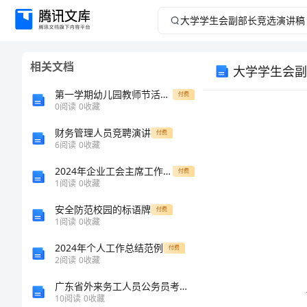
大
学
相关文档
大学学生会副
学
第一学期幼儿园教师节活动方案
付费
生
0
阅读
0
收藏
财务管理人员竞聘演讲
会
付费
6
阅读
0
收藏
副
2024年企业工会主席工作总结
付费
1
阅读
0
收藏
部
安全防范校园的标语牌
付费
1
阅读
0
收藏
长
2024年个人工作总结范例
付费
竞
2
阅读
0
收藏
广东省外来务工人员公务员考试行测真题：资料分析
选
10
阅读
0
收藏