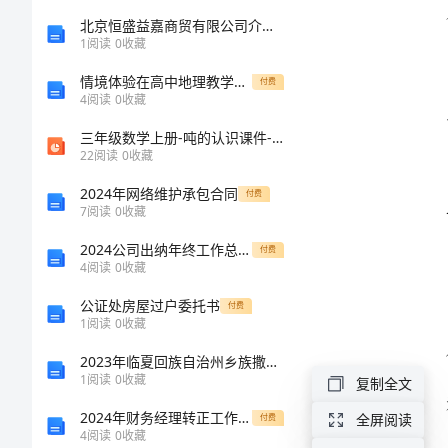
演
北京恒盛益嘉商贸有限公司介绍企业发展分析报告
1
阅读
0
收藏
讲
情境体验在高中地理教学的应用论文
付费
4
阅读
0
收藏
稿
三年级数学上册-吨的认识课件-冀教版
22
阅读
0
收藏
大
2024年网络维护承包合同
学
付费
7
阅读
0
收藏
学
2024公司出纳年终工作总结范文
付费
生
4
阅读
0
收藏
会
公证处房屋过户委托书
付费
1
阅读
0
收藏
副
展。
2023年临夏回族自治州乡族撒拉族自治县消防设施操作员消防设备高级技能考试题库带答案（新）
部
1
阅读
0
收藏
复制全文
长
2024年财务经理转正工作总结范本
全屏阅读
付费
4
阅读
0
收藏