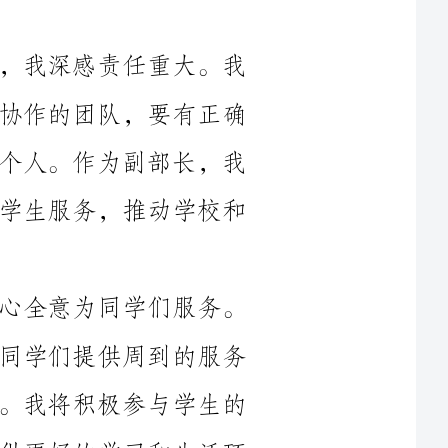
相信，一个优秀的学生组织要有一个团结协作的团队，要有正确
的方向和明确的目标，更要有积极进取的个人。作为副部长，我
将以身作则，带领全体成员齐心协力，为学生服务，推动学校和
首先，我将秉持服务为先的理念，全心全意为同学们服务。
作为学生会副部长，我们的首要任务是为同学们提供周到的服务
和帮助，解决他们在学习和生活中的问题。我将积极参与学生的
活动，倾听他们的需求和意见，为大家提供更好的学习和生活环
全面发
其次，我将注重部门之间的协作和沟通。一个成功的学生会
需要各个部门之间的紧密配合和互相支持。我将主动与各个部门