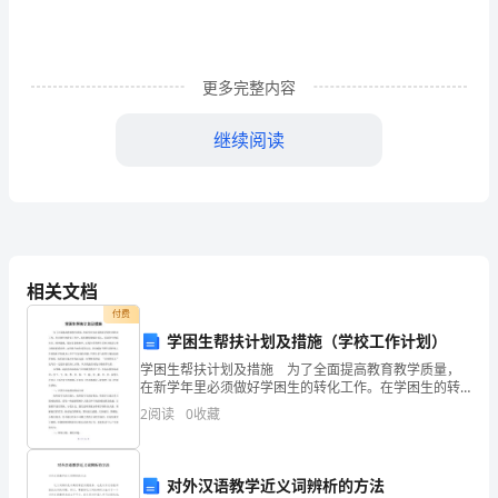
导：
首
更多完整内容
先
继续阅读
感
谢
您
给
相关文档
我
付费
在
学困生帮扶计划及措施（学校工作计划）
学困生帮扶计划及措施 为了全面提高教育教学质量，
__
在新学年里必须做好学困生的转化工作。在学困生的转
化工作中，我们教师要倾注爱心，发现学生的闪光点，
公
2
阅读
0
收藏
乐园地产公司所需要的合格人才。
因材施教，抓好反复教育外，还要注重学困生非智力因
素与智
司
对外汉语教学近义词辨析的方法