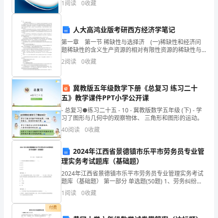
一
1
阅读
0
收藏
申请人：
业风险、企业活力四个维度对企业发展情况进行评价。
该企
职
人大高鸿业版考研西方经济学笔记
日期：
工
第一章 第一节 稀缺性与选择济 (一)稀缺性和经济问
题稀缺性的含义生产资源的相对有限性资源的稀缺性与
作
经济问题由于资源稀缺性的存在，使得人们必须考虑如
2
阅读
0
收藏
何使用有限的相对稀缺的生产资源来满足无限多样化的
的
机
冀教版五年级数学下册《总复习 练习二十
五》教学课件PPT小学公开课
会，
- 总复习●练习二十五 - 10 - 冀教版数学五年级 (下) - 学
习了图形与几何中的观察物体、 三角形和图形的运动。
对
40
阅读
0
收藏
此。
2024年江西省景德镇市乐平市劳务员专业管
我
理实务考试题库（基础题）
感
2024年江西省景德镇市乐平市劳务员专业管理实务考试
题库（基础题） 第一部分 单选题(50题) 1、劳务纠纷调
到
解的有效期限是（ ）。A.20天B.30天C.45天D.60天【答
1
阅读
0
收藏
案】：B2、
无
付费