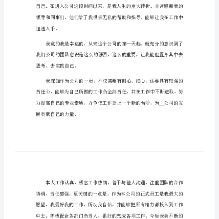
实习人员转正申请书（篇1）
习
人
尊敬的__公司领导：
员
转
正
申
请
书
实
习
人
员
转