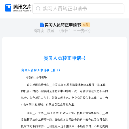
实
实习人员转正申请书
习
实习人员转正申请书
付费
人
3
阅读
收藏
（
来自
：
三一办公
）
员
转
正
申
请
书
实