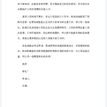
正
迅速入手。
申
请
书
（篇
思考、去实践自己。
1）
尊
敬
的
__
展贡献自己的力量。
公
司
领