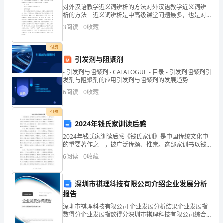
从
对外汉语教学近义词辨析的方法对外汉语教学近义词辨
事
析的方法 近义词辨析是中高级课堂问题最多，也是对
外汉语教师面试必问的问题。所以，掌握好近义词的辨
3
阅读
0
收藏
x
析方法对于一个对外汉语教师来说必不可少。近义词对
外
项
付费
引发剂与阻聚剂
目
- 引发剂与阻聚剂 - CATALOGUE - 目录 - 引发剂阻聚剂引
发剂与阻聚剂的应用引发剂与阻聚剂的发展趋势
指
6
阅读
0
收藏
挥
付费
组
2024年钱氏家训读后感
土
2024年钱氏家训读后感《钱氏家训》是中国传统文化中
值，同公司一起展望美好的未来！
的重要著作之一，被广泛传颂、推崇。这部家训书以钱
建
氏家族为背景，以道德伦理为核心，以家庭和社会的稳
6
阅读
0
收藏
定与和谐为目标，为后人提供了一份宝贵的家庭教育参
考。
工
此致
深圳市祺理科技有限公司介绍企业发展分析
程
报告
敬礼！
师
深圳市祺理科技有限公司 企业发展分析结果企业发展指
数得分企业发展指数得分深圳市祺理科技有限公司综合
得分说明：企业发展指数根据企业规模、企业创新、企