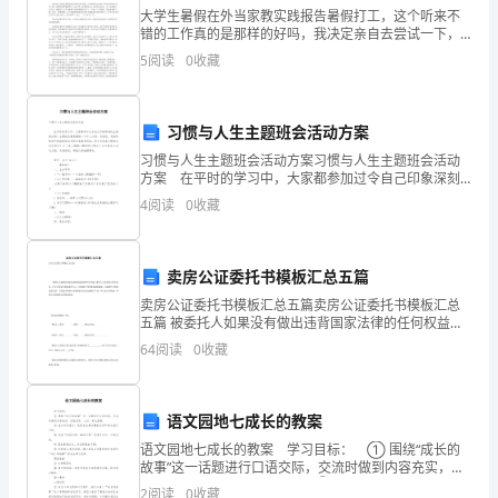
东
大学生暑假在外当家教实践报告暑假打工，这个听来不
错的工作真的是那样的好吗，我决定亲自去尝试一下，
深
看看自己能不能赚到钱。赚钱是其次，首先是看我有没
5
阅读
0
收藏
有这个能力，另外是如果我赚到了，也是对我能力的一
圳
种肯定啊
市
习惯与人生主题班会活动方案
高
A．他们用的船奖是费力杠杆
习惯与人生主题班会活动方案习惯与人生主题班会活动
方案 在平时的学习中，大家都参加过令自己印象深刻
级
的主题班会吧？主题班会就是围绕一个中心内容，有目
4
阅读
0
收藏
B．使船前进的力的施力物体是水
的、有组织地进行的班集体成员的自我教育活动。还在
为
中
C．船受到的浮力等于船的重力
学
卖房公证委托书模板汇总五篇
D．皮划艇加速向前冲时，它受到的合力不为零
卖房公证委托书模板汇总五篇卖房公证委托书模板汇总
物
五篇 被委托人如果没有做出违背国家法律的任何权益，
委托人无有权终止委托协议。在社会发展不断提速的今
64
阅读
0
收藏
理
天，用到委托书的事务越来越多，写起委托书来就毫无
头绪
八
语文园地七成长的教案
年
语文园地七成长的教案 学习目标： ① 围绕“成长的
故事”这一话题进行口语交际，交流时做到内容充实，态
级
度自然、大方，表达流畅。 ② 结合习作提示，选择自
2
阅读
0
收藏