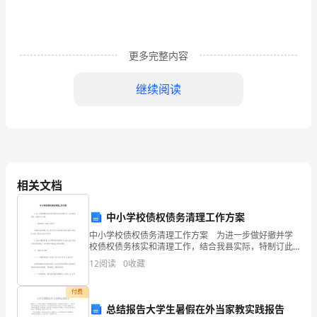
克
试
更多完整内容
卷
继续阅读
（含
B．小强的眼睛是近视眼，应配凹透镜做成的眼镜
答
C．小强的眼睛是远视眼，应配凸透镜做成的眼镜
案
D．小强的眼睛正常，无须配戴眼镜
相关文档
详
中小学校债权债务清理工作方案
解
值是4：3，则甲、乙两台机器的功率之比是()
中小学校债权债务清理工作方案 为进一步做好撤并学
校债权债务核实和清理工作，结合我县实际，特制订此
方案。 一、加强领导，落实工作责任 为做好本次清
版）
12
阅读
0
收藏
理工作，成立县中小学校债权债务清理工作领
广
付费
总结报告大学生暑假在外当家教实践报告