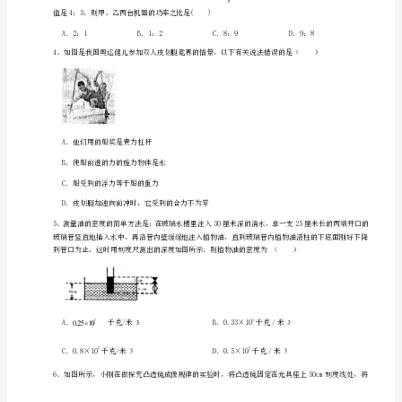
级
A．刹车装置相当于省力杠杆
下
B．电动自行车转弯时受到平衡力的作用
册
C．车鞍做成宽且软是为了减小压力
期
末
考
试
专
项
A．小强的眼睛是近视眼，应配凸透镜做成的眼镜
攻