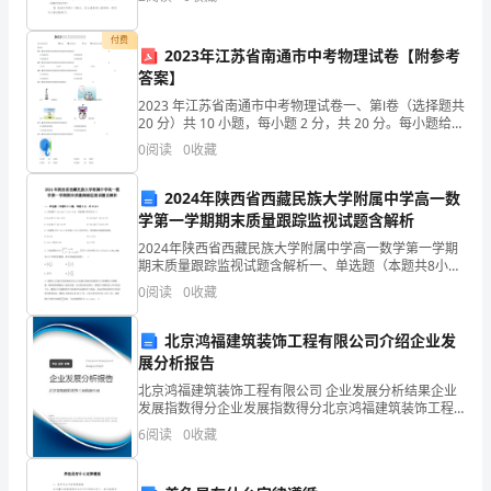
己感兴趣的内容和形式进行习作。 ③
下
付费
册
2023年江苏省南通市中考物理试卷【附参考
答案】
期
2023 年江苏省南通市中考物理试卷一、第Ⅰ卷（选择题共
20 分）共 10 小题，每小题 2 分，共 20 分。每小题给出
末
的四个选项中只有一个选项正确。1．（ 2 分）端午时
0
阅读
0
收藏
节，人们佩戴装有中药材的
考
2024年陕西省西藏民族大学附属中学高一数
试
学第一学期期末质量跟踪监视试题含解析
专
2024年陕西省西藏民族大学附属中学高一数学第一学期
期末质量跟踪监视试题含解析一、单选题（本题共8小
项
题，每题5分，共40分）1、若命题:，则命题的否定为
0
阅读
0
收藏
（）A. B.C. D.2、若函数在区间上存在零
攻
北京鸿福建筑装饰工程有限公司介绍企业发
克
展分析报告
北京鸿福建筑装饰工程有限公司 企业发展分析结果企业
考
发展指数得分企业发展指数得分北京鸿福建筑装饰工程
有限公司综合得分说明：企业发展指数根据企业规模、
试
6
阅读
0
收藏
企业创新、企业风险、企业活力四个维度对企业发展情
况进
时