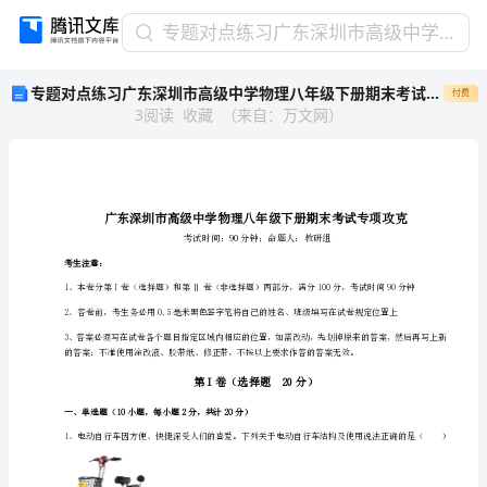
专
专题对点练习广东深圳市高级中学物理八年级下册期末考试专项攻克试卷（含答案详解版）
题
专题对点练习广东深圳市高级中学物理八年级下册期末考试专项攻克试卷（含答案详解版）
付费
对
3
阅读
收藏
（
来自
：
万文网
）
点
练
习
广
东
深
圳
考生注意：