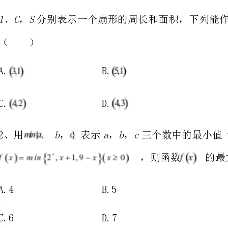
A.B.
C.D.
babc
2、用，表示，，三个数中的最小值设函数
，则函数的最大值为
A.4B.5
C.6D.7
若，则（）
A.B.