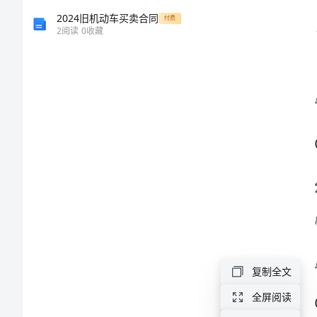
数
2024旧机动车买卖合同
付费
2
阅读
0
收藏
学
高
一
上
册
期
末
复制全文
教
全屏阅读
学