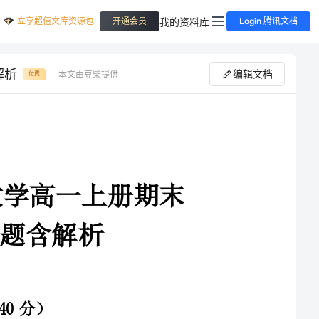
立享超值文库资源包
我的资料库
开通会员
Login 腾讯文档
解析
编辑文档
本文由豆柴提供
付费
2024年重庆市凤鸣山中学数学高一上册期末
示一个扇形的周长和面积，下列能作为有序数对取值的是