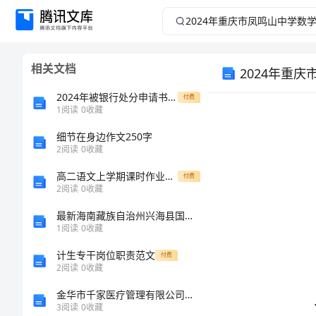
2024
年
相关文档
2024年重
重
2024年被银行处分申请书(汇总篇)
付费
庆
1
阅读
0
收藏
市
细节在身边作文250字
2
阅读
0
收藏
凤
高二语文上学期课时作业题19
付费
2
阅读
0
收藏
鸣
最新海南藏族自治州兴海县国家电网招聘之机械动力类考试题库及参考答案（达标题）
1
阅读
0
收藏
山
计生专干岗位职责范文
付费
中
2
阅读
0
收藏
1、CS
金华市千家医疗管理有限公司介绍企业发展分析报告
学
（）
3
阅读
0
收藏