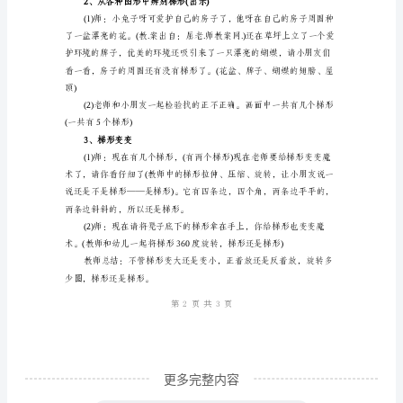
大门、正方形的小门)
下
2、辨别长方形和梯形
学
期
数
二、基本部分
学
1、认识梯形
教
案
藏到凳子下面。
《认
识
梯
形》
活
更多完整内容