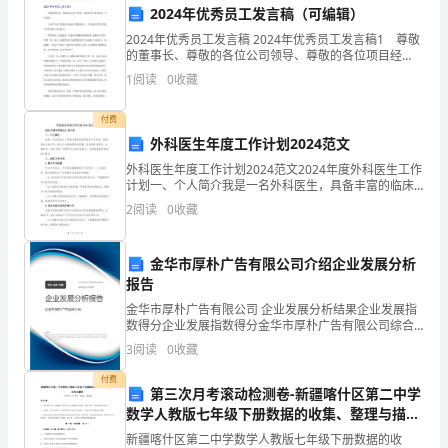
基
2024年优秀员工发言稿（可编辑）
2024年优秀员工发言稿 2024年优秀员工发言稿1 尊敬
本
的董事长、尊敬的各位公司领导、尊敬的各位项目经
理、各位同事： 大家下午好！我是公司装饰工程部的
特
1
阅读
0
收藏
顶)
员工，今天我非常荣幸代表天合优秀员工在此发言
征。
付费
外科医生年度工作计划2024范文
2、
(一共有5个梯形)
外科医生年度工作计划2024范文2024年度外科医生工作
能
计划一、个人简介我是一名外科医生，具备丰富的临床
3、梯形变变
经验和专业知识。我热爱自己的工作，致力于为患者提
2
阅读
0
收藏
在
供高质量、安全的医疗服务。在2024年，我计划进
各
金华市厚朴广告有限公司介绍企业发展分析
报告
种
金华市厚朴广告有限公司 企业发展分析结果企业发展指
图
数得分企业发展指数得分金华市厚朴广告有限公司综合
两条边斜斜的，所以还是梯形。
得分说明：企业发展指数根据企业规模、企业创新、企
3
阅读
0
收藏
形
业风险、企业活力四个维度对企业发展情况进行评价。
该企
付费
中
第三次月考滚动检测卷-新疆喀什区第二中学
数学人教版七年级下册数据的收集、整理与描述
找
必考点解析试卷（详解版）
新疆喀什区第二中学数学人教版七年级下册数据的收