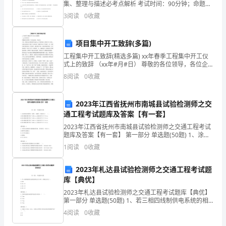
集、整理与描述必考点解析 考试时间：90分钟；命题
到
人：教研组考生注意：1、本卷分第I卷（选择题）和第Ⅱ
3
阅读
0
收藏
少圈，梯形还是梯形。
卷（非选择题）两部分，满分100分，考试时间90分钟
梯
形。
项目集中开工致辞(多篇)
工程集中开工致辞(精选多篇) xx年春季工程集中开工仪
重
式上的致辞 （xx年#月#日） 尊敬的各位领导，各位企业
家，同志们： 今天，我们在这里隆重举行##县xx年春季
8
阅读
0
收藏
点：
重点工程集中开工典礼。这标志着我县在
认
2023年江西省抚州市南城县试验检测师之交
识
通工程考试题库及答案【有一套】
2023年江西省抚州市南城县试验检测师之交通工程考试
梯
题库及答案【有一套】 第一部分 单选题(50题) 1、涂层
测试用测厚仪（磁性、非磁性）的要求为（ ）。A.最大
1
阅读
0
收藏
形，
测量范围不低于1200μm,
知
2023年札达县试验检测师之交通工程考试题
库【典优】
道
2023年札达县试验检测师之交通工程考试题库【典优】
梯
第一部分 单选题(50题) 1、若三相四线制供电系统的相
电压为220V，则线电压为(）。
4
阅读
0
收藏
A.220VB.220√2VC.220√3VD.38
形