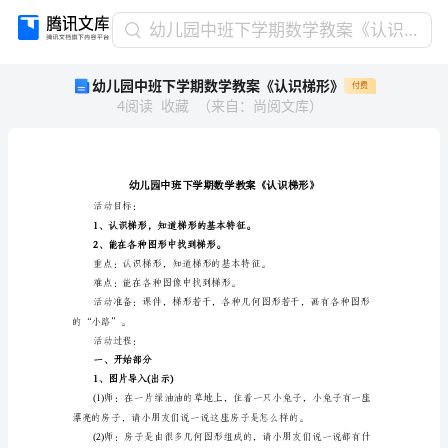
幼
幼儿园中班下学期数学教案《认识梯形》
儿
幼儿园中班下学期数学教案《认识梯形》
付费
园
4
阅读
收藏
（
来自
：
尚阅文库
）
中
班
下
学
期
数
活动目标：
学