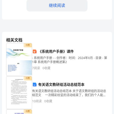
动
继续阅读
目
标：
1、
怎么样的。
认
相关文档
识
付费
《系统用户手册》课件
梯
- 系统用户手册 - - 创作者：时间：2024年X月 - 目录 - 第
形，
1章 系统用户手册概述第2
7
阅读
0
收藏
但是不一样长，左右两条边是斜斜的)
知
付费
道
有关语文教研组活动总结范本
梯
2、从各种图形中辨别梯形(出示)
有关语文教研组活动总结范本 关于语文教研组的活动总
结范文 一次精彩纷呈的活动结束了，我们的个人能力
形
得到了很大进步，这时候，最关键的活动总结怎么能落
10
阅读
0
收藏
下。那么如何把活动总结做到重点突出呢？以下是精心
的
的
付费