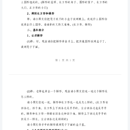
2、能在各种图形中找到梯形。
教
案
难点：能在各种图像
《认
的“小路”。
识
活动过程：
梯
一、开始部分
形》
1、图片导入(出示)
幼
儿
园
中
班