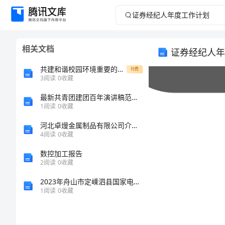
证
券
相关文档
证券经纪人年
经
共建和谐校园环境重要的演讲稿建议
付费
纪
3
阅读
0
收藏
最新共青团建团百年演讲稿范文6篇
人
1
阅读
0
收藏
年
河北卓熳金属制品有限公司介绍企业发展分析报告
4
阅读
0
收藏
度
数控加工报告
2
阅读
0
收藏
工
2023年舟山市定嵊泗县国家电网招聘之文学哲学类考试题库附参考答案（轻巧夺冠）
作
1
阅读
0
收藏
计