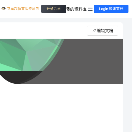
立享超值文库资源包
我的资料库
开通会员
Login 腾讯文档
编辑文档