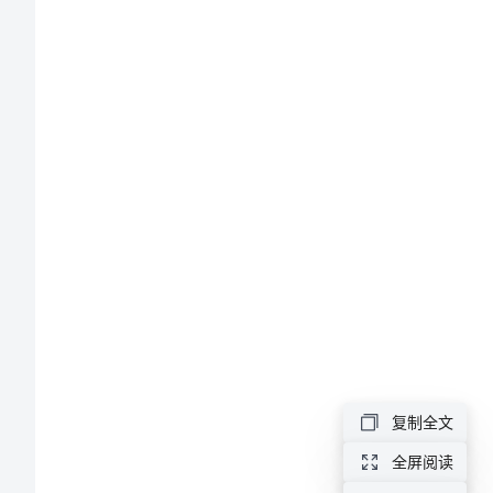
划
证
券
经
纪
人
年
度
工
作
复制全文
计
划
全屏阅读