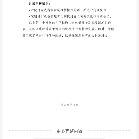
丝
绳
维
4.维护操作：
护
及
管
理
制
换；
度
井
下
挂
更多完整内容
钩