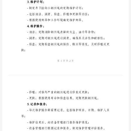
及
1.目的和范围：
管
理
-提供钢丝绳的维护保养指导；
制
-保障设备的长期可靠运行；
度
井
2.责任：
下
挂
钩
钢丝绳的维护情况。
工
3.维护计划：
钢