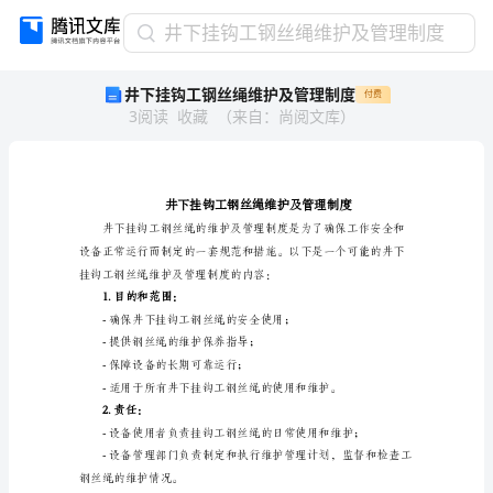
井
井下挂钩工钢丝绳维护及管理制度
下
井下挂钩工钢丝绳维护及管理制度
付费
挂
3
阅读
收藏
（
来自
：
尚阅文库
）
钩
工
钢
丝
绳
维
护