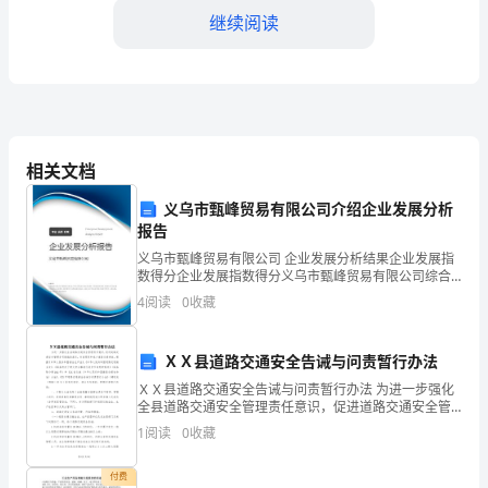
继续阅读
工
钢
丝
绳
相关文档
的
5.记录和报告：
义乌市甄峰贸易有限公司介绍企业发展分析
维
报告
护
义乌市甄峰贸易有限公司 企业发展分析结果企业发展指
等；
数得分企业发展指数得分义乌市甄峰贸易有限公司综合
及
得分说明：企业发展指数根据企业规模、企业创新、企
4
阅读
0
收藏
业风险、企业活力四个维度对企业发展情况进行评价。
该企
管
ＸＸ县道路交通安全告诫与问责暂行办法
理
ＸＸ县道路交通安全告诫与问责暂行办法 为进一步强化
6.培训和培训：
制
全县道路交通安全管理责任意识，促进道路交通安全管
理各项措施的落实，有效预防和减少道路交通事故，根
1
阅读
0
收藏
据《中华人民共和国安全生产法》、《中华人民共和国
度
付费