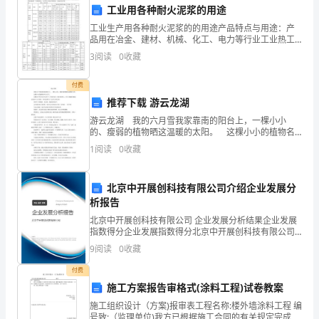
是
工业用各种耐火泥浆的用途
为
工业生产用各种耐火泥浆的的用途产品特点与用途：产
品用在冶金、建材、机械、化工、电力等行业工业热工
了
窑炉上，用于砌筑粘土砖、高铝砖、刚玉砖，具有灰缝
3
阅读
0
收藏
饱满、砌体气密性好、粘结强度高、高温性能优良、施
确
工时间性
付费
保
推荐下载 游云龙湖
工
游云龙湖 我的六月雪我家靠南的阳台上，一棵小小
的、瘦弱的植物晒这温暖的太阳。 这棵小小的植物名
叫六月雪。 这棵六月雪只长有几片叶子，但是它看上
作
1
阅读
0
收藏
去很美枯枝上，有几片镶着美丽金边的绿叶子点缀着，
安
北京中开展创科技有限公司介绍企业发展分
全
析报告
和
北京中开展创科技有限公司 企业发展分析结果企业发展
指数得分企业发展指数得分北京中开展创科技有限公司
综合得分说明：企业发展指数根据企业规模、企业创
设
9
阅读
0
收藏
新、企业风险、企业活力四个维度对企业发展情况进行
评价。
备
付费
施工方案报告审格式(涂料工程)试卷教案
正
施工组织设计（方案)报审表工程名称:楼外墙涂料工程 编
号致:（监理单位)我方已根据施工合同的有关规定完成了