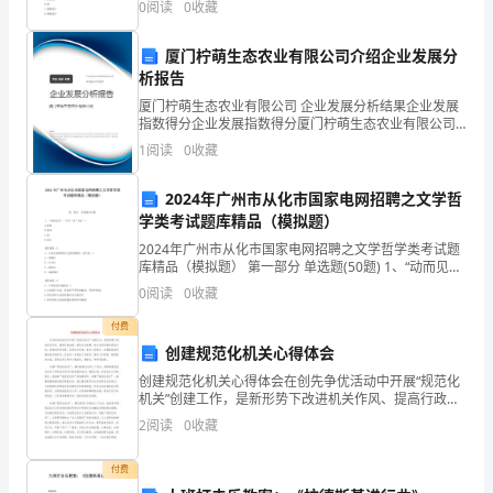
0
阅读
0
收藏
宜采用( )。A.两端固定B.两端游
理
我们的事业才会发达。
厦门柠萌生态农业有限公司介绍企业发展分
竞
析报告
聘
厦门柠萌生态农业有限公司 企业发展分析结果企业发展
指数得分企业发展指数得分厦门柠萌生态农业有限公司
大
综合得分说明：企业发展指数根据企业规模、企业创
1
阅读
0
收藏
新、企业风险、企业活力四个维度对企业发展情况进行
会。
评价。
2024年广州市从化市国家电网招聘之文学哲
这
学类考试题库精品（模拟题）
是
2024年广州市从化市国家电网招聘之文学哲学类考试题
库精品（模拟题） 第一部分 单选题(50题) 1、“动而见
尤”，句中“见”表示（）A.看见B.被动C.我D.显示【答
一
0
阅读
0
收藏
案】：B2、记录先秦纵横家
次
付费
创建规范化机关心得体会
难
创建规范化机关心得体会在创先争优活动中开展“规范化
机关”创建工作，是新形势下改进机关作风、提高行政效
得
能、强化社会管理、树立良好形象的具体行动，是推动
2
阅读
0
收藏
科学发展、促进社会和谐、服务人民群众、加强基层组
的
织建
付费
锻