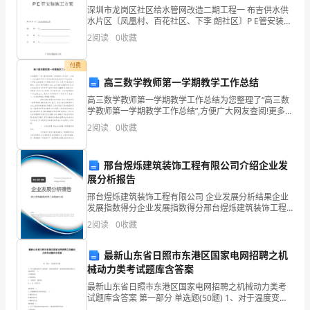
很
深圳市龙岗区社区给水管网改造二期工程一 布吉供水供
水片区〔凤凰村、百花社区、下李 朗社区〕P E管安装施
荣
工方案编 制 单 位: 广东创茂建设工程编 制 人： 审 核
2
阅读
0
收藏
人： 审 批 人： 广东创茂建设工
幸
户经理这项工作。
付费
参
高三数学教师第一学期教学工作总结
高三数学教师第一学期教学工作总结为您整理了“高三数
加
学教师第一学期教学工作总结”,方便广大网友查阅!更多工
作总结相关信息请访问工作总结网。 本学期,我担任高三
行
2
阅读
0
收藏
年级数学教学工作,认真学习教育教学理论
里
邢台煜烁建筑装饰工程有限公司介绍企业发
举
展分析报告
邢台煜烁建筑装饰工程有限公司 企业发展分析结果企业
行
发展指数得分企业发展指数得分邢台煜烁建筑装饰工程
有限公司综合得分说明：企业发展指数根据企业规模、
的
2
阅读
0
收藏
企业创新、企业风险、企业活力四个维度对企业发展情
况进
客
最新山东省日照市东港区国家电网招聘之机
械动力类考试题库含答案
户
最新山东省日照市东港区国家电网招聘之机械动力类考
经
试题库含答案 第一部分 单选题(50题) 1、对于温度变化
不大的短轴，考虑结构简单，轴承部件的轴向固定方式