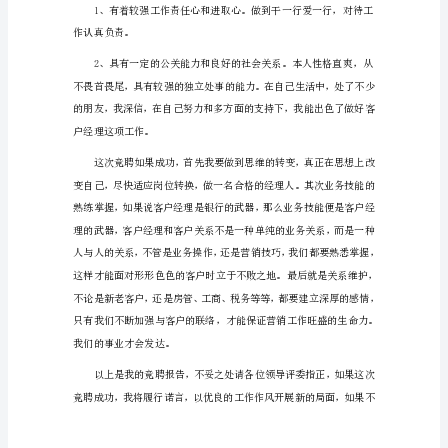
客
我对客户经理的认识：
户
经
理
竞
聘
报
告
1（1105
字）
各
位
领