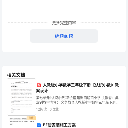
导、
评
委、
更多完整内容
各
继续阅读
位
同
众望。
事：
大
相关文档
家
人教版小学数学三年级下册《认识小数》教
案设计
好！
第七单元?认识小数?新会区睦洲镇墟镇小学 执教者：吴
今
友钊教学内容： 义务教育人教版小学数学三年级下册教
作认真负责。
科书第 91-92 页内容的“认识小数和例 1”教学内容与学情
12
阅读
0
收藏
天，
分析：主题图呈现了四幅场景，分别是食
付费
我
PE管安装施工方案