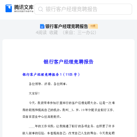
银
银行客户经理竞聘报告
行
银行客户经理竞聘报告
付费
客
4
阅读
收藏
（
来自
：
三一办公
）
户
经
理
竞
聘
报
告