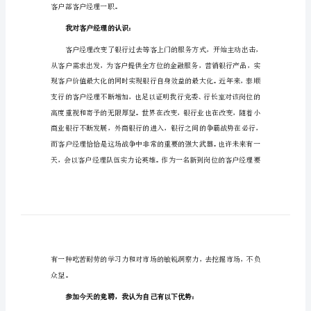
银
各位领导、评委、各位同事：
行
客
大家好！
户
经
理
竞
目前在营业中心任高柜柜员。
聘
报
告
银
客户部客户经理一职。
行