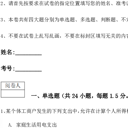
4、不要在试卷上乱写乱画，不要在标封区填写无关的内容。
姓名:_________
考号:_________
A.家庭生活用电支出
B.直接向某灾区小学的捐赠
C.已缴纳的城市维护建设税及教育费附加
D.代公司员工负担的个人所得税税款
2、下列各项客观事实中，属于法律行为的是（）。
A.某服装厂与供货商订立了一份合同初级会计师报名时间