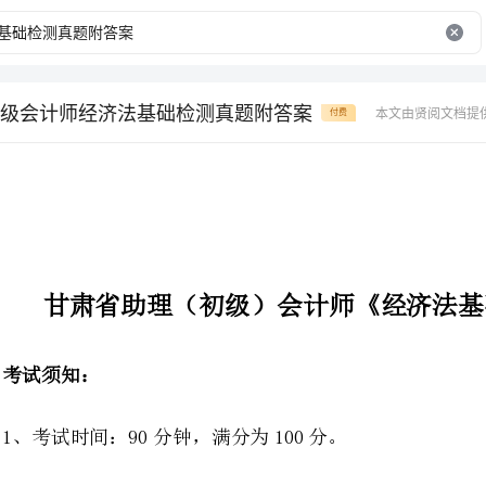
级会计师经济法基础检测真题附答案
本文由贤阅文档提
付费
甘肃省助理（初级）会计师《经济法基础》检测真题附答案
考试时间：90分钟，满分为100分。
请首先按要求在试卷的指定位置填写您的姓名、准考证号和所在单位的名称。
本卷共有四大题分别为单选题、多选题、判断题、不定项选择。