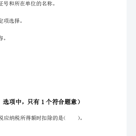
一、单选题（共24小题，每题1.5分。选项中，只有1个符合题意）
1、某个体工商户发生的下列支出中，允许在计算个人所得税应纳税所得额时扣除的是（）。