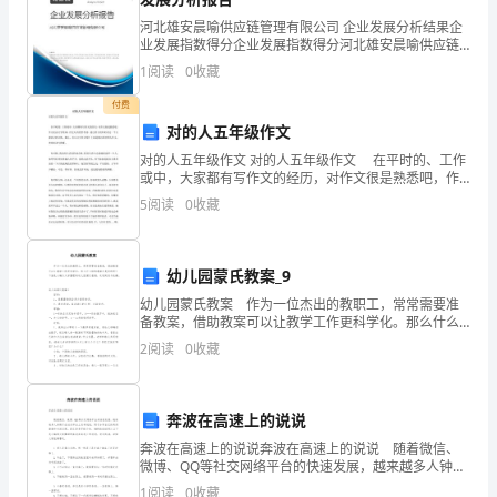
的
河北雄安晨喻供应链管理有限公司 企业发展分析结果企
疑
帮助。
业发展指数得分企业发展指数得分河北雄安晨喻供应链
管理有限公司综合得分说明：企业发展指数根据企业规
1
阅读
0
收藏
问
模、企业创新、企业风险、企业活力四个维度对企业发
展情
付费
也
对的人五年级作文
科普读物读后感3
越
对的人五年级作文 对的人五年级作文 在平时的、工作
或中，大家都有写作文的经历，对作文很是熟悉吧，作
来
文是由文字组成，经过人的思想考虑，通过语言组织来
5
阅读
0
收藏
表达一个主题意义的文体。那么，怎么去写作文呢？下
越
面
家阿龙纳斯在海洋旅行的所见所闻！
多，
幼儿园蒙氏教案_9
幼儿园蒙氏教案 作为一位杰出的教职工，常常需要准
趁
备教案，借助教案可以让教学工作更科学化。那么什么
样的教案才是好的呢？下面是小编为大家整理的幼儿园
着
2
阅读
0
收藏
蒙氏教案，欢迎阅读与收藏。幼儿园蒙氏教案1 目
这
奔波在高速上的说说
个
奔波在高速上的说说奔波在高速上的说说 随着微信、
机
微博、QQ等社交网络平台的快速发展，越来越多人钟情
于在社交平台上发布说说，用于分享自己的奇闻趣事和
1
阅读
0
收藏