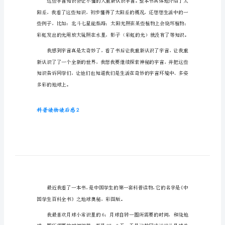
科普读物读后感1
普
读
物
读
来回答我心中一直藏着的疑问。
后
感
科
普
读
物
读
后
感