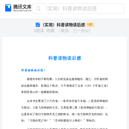
（实
（实用）科普读物读后感
用）
（实用）科普读物读后感
付费
科
3
阅读
收藏
（
来自
：
三一办公
）
普
读
物
读
后
感
科