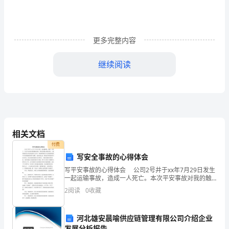
生
活
更多完整内容
也
继续阅读
越
来
越
国学生百科全书
好，
相关文档
随
付费
之，
写安全事故的心得体会
写平安事故的心得体会 公司2号井于xx年7月29日发生
对
一起运输事故，造成一人死亡。本次平安事故对我的触
动很深，同时也使我心情很沉痛。上述事故是发生在我
2
阅读
0
收藏
宇
身边的实人实事，事故所给他们本人及家庭带来的不
宙
河北雄安晨喻供应链管理有限公司介绍企业
发展分析报告