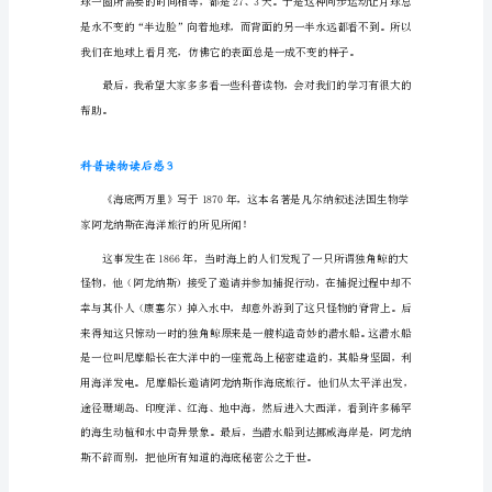
1
随
着
科
学
的
不
多彩的地球上。
断
发
科普读物读后感2
展，
人
们
的