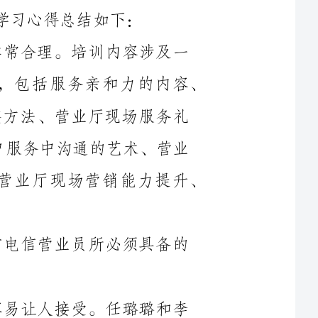
个营业员所必须掌握的电信营业基础知识，包括服务亲和力的内容、
优质服务的价值、营业厅员工服务心态调整方法、营业厅现场服务礼
___范、营业厅业务处理能力技能训练、客户服务中沟通的艺术、营业
厅现场投诉处理艺术、营业厅现场管理、营业厅现场营销能力提升、
关知识。这些内容，系统地反映了当前电信营业员所必须具备的
授课效果较好，能够理论联系实际，容易让人接受。任璐璐和李
静--___两位老师都能结合实际，把枯燥的理论讲得通俗易懂，入木三
分，使人能够很快接受、消化。如，任璐璐老师深入浅出地讲述了服
务精英达到的标准、服务亲和力存在的问题、客户服务的真正意义、
专业的服务形象、自我提升黄金法则、现场投诉处理艺术等，使我对
电信服务工作有了进一步的了解，懂得了“服务只有更好，没有最好”