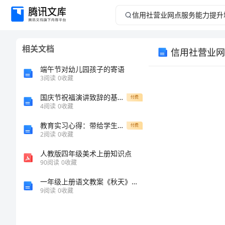
信
用
相关文档
信用社营业网
社
端午节对幼儿园孩子的寄语
营
3
阅读
0
收藏
国庆节祝福演讲致辞的基本要素国庆诗歌演讲稿
业
付费
4
阅读
0
收藏
网
教育实习心得：带给学生什么，收获了什么
付费
2
阅读
0
收藏
点
人教版四年级美术上册知识点
90
阅读
0
收藏
服
一年级上册语文教案《秋天》人教部编版
务
9
阅读
0
收藏
能