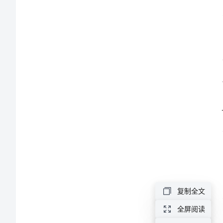
力
提
升
等相
培
训
心
得
体
复制全文
会
全屏阅读