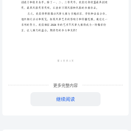
织
方
案
2024
年
艺
中。
术
更多完整内容
节
风
继续阅读
比赛结果的公正性和公正性。
筝
大
赛