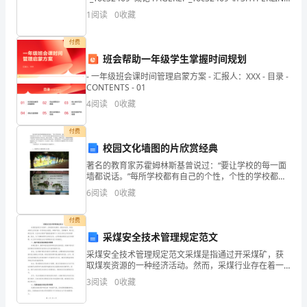
的
\l "_Toc27152"一、技
1
阅读
0
收藏
民
付费
间
班会帮助一年级学生掌握时间规划
传
- 一年级班会课时间管理启蒙方案 - 汇报人：XXX - 目录 -
CONTENTS - 01
统。
4
阅读
0
收藏
为
付费
了
校园文化墙图的片欣赏经典
著名的教育家苏霍姆林斯基曾说过：“要让学校的每一面
推
墙都说话。”每所学校都有自己的个性，个性的学校都会
拥有精美的校园文化墙和文化长廊。虽然文化墙外在的
广
6
阅读
0
收藏
形式千变万化，但是它们有一个共同点，都传达着一些
健康
和
付费
采煤安全技术管理规定范文
传
采煤安全技术管理规定范文采煤是指通过开采煤矿，获
承
取煤炭资源的一种经济活动。然而，采煤行业存在着一
系列的安全隐患，如煤矿透水、瓦斯爆炸、煤与瓦斯突
3
阅读
0
收藏
出等。这些安全隐患严重威胁着煤矿工人的生命安全和
这
身体健康