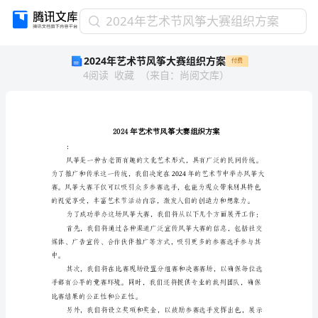
2024
2024年艺术节风筝大赛组织方案
年
2024年艺术节风筝大赛组织方案
付费
艺
4
阅读
收藏
（
来自
：
尚阅文库
）
术
节
风
筝
大
赛
：
组