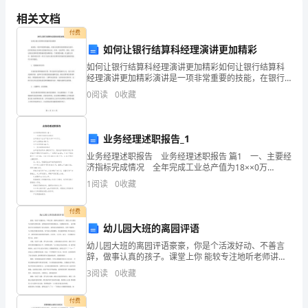
组
相关文档
付费
织
如何让银行结算科经理演讲更加精彩
方
如何让银行结算科经理演讲更加精彩如何让银行结算科
经理演讲更加精彩演讲是一项非常重要的技能，在银行
案：
结算科经理的职业生涯中，经常需要进行各种形式的演
0
阅读
0
收藏
讲如会议、培训、交流等等。因此，如何让银行结算科
经理的演
风
筝
业务经理述职报告_1
业务经理述职报告 业务经理述职报告 篇1 一、主要经
是
济指标完成情况 全年完成工业总产值为18××0万
元。 全年上缴税金550万。 全年实现利润450万。
一
1
阅读
0
收藏
二、完成销售指标情况
种
付费
幼儿园大班的离园评语
古
幼儿园大班的离园评语豪豪，你是个活泼好动、不善言
老
辞，做事认真的孩子。课堂上你 能较专注地听老师讲
课，老师最喜欢听到你那响亮，有感情的回答。 这学期
3
阅读
0
收藏
你在各方面均取得了较大的进步，老师真为你感到高
而
兴。你尊
付费