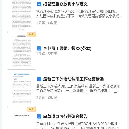
有
把管理重心放到小队范文
趣
把管理重心放到小队范文小队的管理是实现组织目标、
推动团队成长的重要环节。有效的管理能够激发小队成
的
员的潜力，促进团队协作，提高工作效率。对于管理者
2
阅读
0
收藏
来说，将管理重心放到小队可以更好地调动团队积极
文
性，实现团
付费
化
企业员工思想汇报XX[范本]
艺
1
阅读
0
收藏
术
形
最新三下乡活动调研工作总结精选
式，
最新三下乡活动调研工作总结精选 最新三下乡活动调研
具
工作总结精选篇1 一、数据调查 服务点概况： __村
共有12个屯，其中__屯共有60多户，约391口人，该屯__
2
阅读
0
收藏
有
年已达小康水平，__年成为全国社
广
付费
虫草项目可行性研究报告
泛
虫草项目可行性研究报告目录TOC \h \zHYPERLINK \l
"_Toc32469"概论 PAGEREF _Toc32469 \h 3HYPERLINK